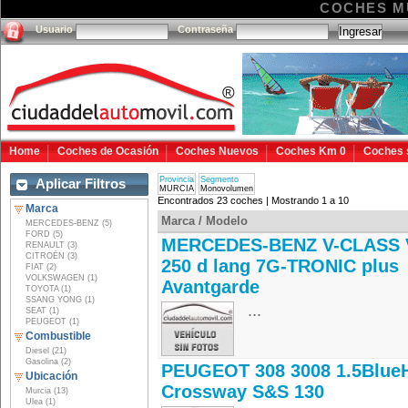
COCHES M
Usuario
Contraseña
Home
Coches de Ocasión
Coches Nuevos
Coches Km 0
Coches 
Provincia
Segmento
Aplicar Filtros
MURCIA
Monovolumen
Encontrados 23 coches | Mostrando 1 a 10
Marca
Marca / Modelo
MERCEDES-BENZ (5)
FORD (5)
MERCEDES-BENZ V-CLASS 
RENAULT (3)
CITROËN (3)
250 d lang 7G-TRONIC plus
FIAT (2)
VOLKSWAGEN (1)
Avantgarde
TOYOTA (1)
SSANG YONG (1)
...
SEAT (1)
PEUGEOT (1)
Combustible
Diesel (21)
Gasolina (2)
PEUGEOT 308 3008 1.5Blue
Ubicación
Crossway S&S 130
Murcia (13)
Ulea (1)