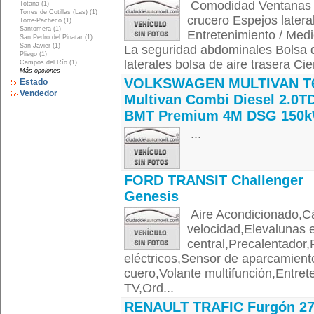
Comodidad Ventanas el
Totana (1)
Torres de Cotillas (Las) (1)
crucero Espejos latera
Torre-Pacheco (1)
Santomera (1)
Entretenimiento / Medi
San Pedro del Pinatar (1)
San Javier (1)
La seguridad abdominales Bolsa d
Pliego (1)
laterales bolsa de aire trasera Cier
Campos del Río (1)
Más opciones
VOLKSWAGEN MULTIVAN T
Estado
Vendedor
Multivan Combi Diesel 2.0TD
BMT Premium 4M DSG 150
...
FORD TRANSIT Challenger
Genesis
Aire Acondicionado,C
velocidad,Elevalunas 
central,Precalentador
eléctricos,Sensor de aparcamient
cuero,Volante multifunción,Entre
TV,Ord...
RENAULT TRAFIC Furgón 2