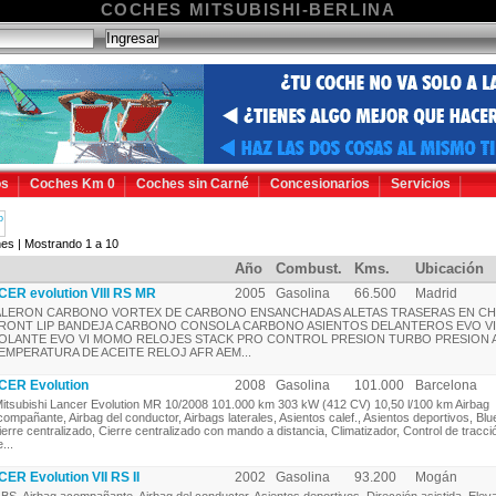
COCHES MITSUBISHI-BERLINA
os
Coches Km 0
Coches sin Carné
Concesionarios
Servicios
o
es | Mostrando 1 a 10
Año
Combust.
Kms.
Ubicación
ER evolution VIII RS MR
2005
Gasolina
66.500
Madrid
LERON CARBONO VORTEX DE CARBONO ENSANCHADAS ALETAS TRASERAS EN CH
RONT LIP BANDEJA CARBONO CONSOLA CARBONO ASIENTOS DELANTEROS EVO VI
OLANTE EVO VI MOMO RELOJES STACK PRO CONTROL PRESION TURBO PRESION 
EMPERATURA DE ACEITE RELOJ AFR AEM...
CER Evolution
2008
Gasolina
101.000
Barcelona
itsubishi Lancer Evolution MR 10/2008 101.000 km 303 kW (412 CV) 10,50 l/100 km Airbag
compañante, Airbag del conductor, Airbags laterales, Asientos calef., Asientos deportivos, Blu
ierre centralizado, Cierre centralizado con mando a distancia, Climatizador, Control de tracci
...
R Evolution VII RS II
2002
Gasolina
93.200
Mogán