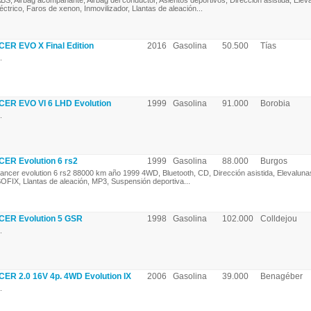
BS, Airbag acompañante, Airbag del conductor, Asientos deportivos, Dirección asistida, Elev
léctrico, Faros de xenon, Inmovilizador, Llantas de aleación...
ER EVO X Final Edition
2016
Gasolina
50.500
Tías
.
ER EVO VI 6 LHD Evolution
1999
Gasolina
91.000
Borobia
.
ER Evolution 6 rs2
1999
Gasolina
88.000
Burgos
ancer evolution 6 rs2 88000 km año 1999 4WD, Bluetooth, CD, Dirección asistida, Elevalunas
SOFIX, Llantas de aleación, MP3, Suspensión deportiva...
CER Evolution 5 GSR
1998
Gasolina
102.000
Colldejou
.
ER 2.0 16V 4p. 4WD Evolution IX
2006
Gasolina
39.000
Benagéber
.