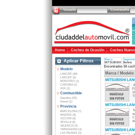
Usuario
Contraseña
Home
Coches de Ocasión
Coches Nuev
Marca
Segment
Aplicar Filtros
MITSUBISHI
Berlina
Encontrados 56 coch
Modelo
Marca / Modelo
LANCER (49)
LANCER (4)
MITSUBISHI LANC
MONTERO (1)
CARISMA (1)
A
ASX (1)
F
V
Combustible
T
Gasolina (55)
Diesel (1)
MITSUBISHI LAN
Provincia
M
BARCELONA (7)
a
MADRID (6)
C
VIZCAYA (4)
de
SEVILLA (4)
VALENCIA (3)
TARRAGONA (3)
MITSUBISHI LANCE
LAS PALMAS (3)