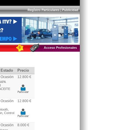
Regístro Particulares
|
Publicidad
0
Acceso Profesionales
Estado
Precio
Ocasión
12.800 €
APA
I
ACEITE
Ocasión
12.800 €
etooth,
ón, Control
Ocasión
8.000 €