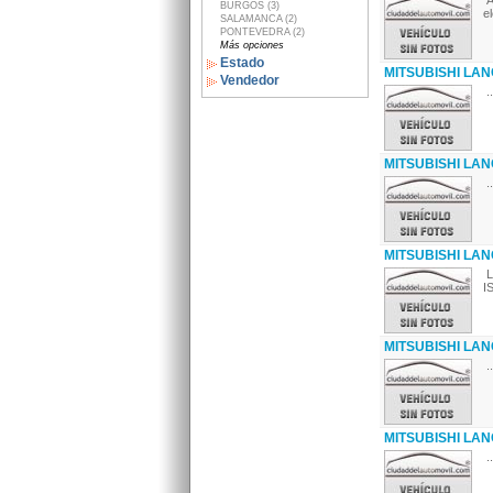
A
BURGOS (3)
e
SALAMANCA (2)
PONTEVEDRA (2)
Más opciones
Estado
MITSUBISHI LANC
Vendedor
..
MITSUBISHI LANC
..
MITSUBISHI LANC
L
I
MITSUBISHI LAN
..
MITSUBISHI LANC
..