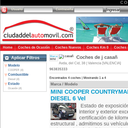
CO
Usuario
Contraseña
Home
Coches de Ocasión
Coches Nuevos
Coches Km 0
Coches 
Coches de j casañ
Marca
Aplicar Filtros
MINI
Avda, del Cid, 38 | Valencia [VALENCIA]
Modelo
963835333
COOPER (4)
Combustible
Encontrados 4 coches | Mostrando 1 a 4
Diesel (4)
Estado
Marca / Modelo
Ocasión (4)
MINI COOPER COUNTRYMA
DIESEL 6 Vel
Estado de exposición
interior y exterior ex
certificación de kilom
estructural , admitimos su vehícul