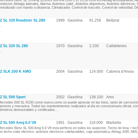
ercedes-Benz SL 55 Amg 12/2003 699 kW (950 CV) 13,50 l/100 km Airbag acompañante, Air
onductor, Airbags laterales, Alarma, Asientos calef., Asientos deportivos, Asientos eléctricos, 
entralizado con mando a distancia, Climatizador, Control de tracción, Control de velocidad, Di
SL 320 Roadster SL 280
1999
Gasolina
91.258
Bellprat
.
SL 320 SL 280
1970
Gasolina
2.200
Calldetenes
.
 SLK 200 K AMG
2004
Gasolina
124.000
Cabrera d'Anoia
.
SL 500 Sport
2002
Gasolina
138.100
Ares
ercedes 500 SL R230 como nuevo,como se puede apreciar en las fotos, tanto de carrocer
nteriores y mecanica. Todos los mantenimientos realizados al día en concesionario oficial, co
ilómetros demostrables y certificados....
SL 500 Amg 6.0 V8
1991
Gasolina
118.000
Marbella
ercedes-Benz SL 500 Amg 6.0 V8 esta perfecto en todos los aspectos. Techo de lona + tec
on techo solar electrico. asientos electricos calefactables, caja automatica, Airbag, ASR, ABS, e