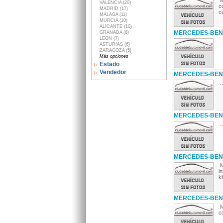
M
VALENCIA (20)
c
MADRID (17)
c
MALAGA (11)
MURCIA (10)
ALICANTE (10)
MERCEDES-BENZ 
GRANADA (8)
LEON (7)
..
ASTURIAS (6)
ZARAGOZA (5)
Más opciones
Estado
Vendedor
MERCEDES-BENZ 
..
MERCEDES-BENZ
..
MERCEDES-BENZ 
M
i
k
MERCEDES-BENZ 
M
c