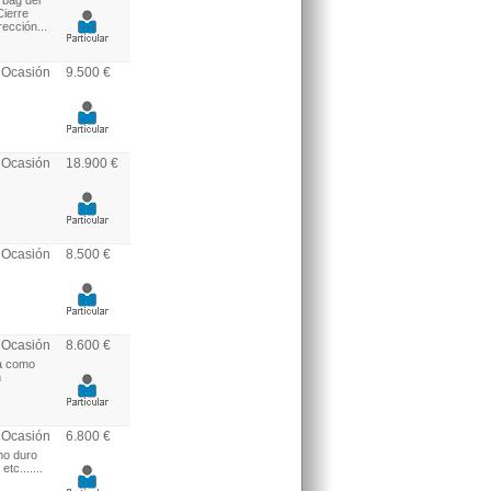
bag del
Cierre
rección...
Ocasión
9.500 €
Ocasión
18.900 €
Ocasión
8.500 €
Ocasión
8.600 €
ia como
n
Ocasión
6.800 €
ho duro
tc.......