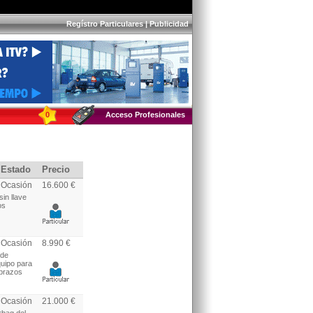
Regístro Particulares
|
Publicidad
0
Acceso Profesionales
Estado
Precio
Ocasión
16.600 €
in llave
os
Ocasión
8.990 €
 de
quipo para
abrazos
Ocasión
21.000 €