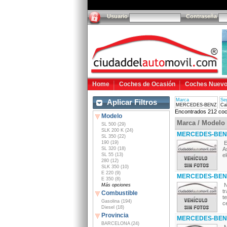
Usuario
Contraseña
Home
Coches de Ocasión
Coches Nuev
Marca
Se
Aplicar Filtros
MERCEDES-BENZ
Ca
Encontrados 212 coc
Modelo
Marca / Modelo
SL 500 (29)
SLK 200 K (24)
MERCEDES-BENZ E
SL 350 (22)
190 (19)
E
SL 320 (18)
A
SL 55 (13)
e
280 (12)
SLK 350 (10)
E 220 (9)
MERCEDES-BENZ
E 350 (8)
N
Más opciones
t
Combustible
t
Gasolina (194)
ce
Diesel (18)
Provincia
MERCEDES-BENZ 
BARCELONA (24)