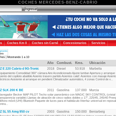
COCHES MERCEDES-BENZ-CABRIO
os
Coches Km 0
Coches sin Carné
Concesionarios
Servicios
gmento
brio
hes | Mostrando 1 a 10
Año
Combust.
Kms.
Ubicación
 220 Cabrio d 9G-Tronic
2018
Diesel
53.918
Marbella
quipamiento Comodidad 360° cámara Aire Acondicionado Ajuste lumbar Apertura y arranque s
siento del copiloto abatible Asiento trasero partido Asientos calef. Asientos con masaje Asient
léctricos Asistente al arranque en pendient Climatizador automático, 4 zonas Control de v...
 SLK 200 K BE
2011
Gasolina
137.000
Murcia
avegador Becker MAP PILOT Techo solar panorámico con MAGIC SKY CONTROL (cristal
ransparencia variable) Llantas de aleación de cinco radios dobles y 17", 225/45, 245/40 Pree
eléfono móvil (UHI) Bluetooh Paquete de luces para el habitáculo Interfaz universal en repos
ntra...
SL 55 Amg 950 cv
2003
Gasolina
150.000
Beniarbeig