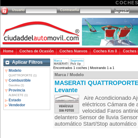
COCHES
Usuario
Contraseña
Home
Coches de Ocasión
Coches Nuevos
Coches Km 0
Coches 
Marca
Segmento
Aplicar Filtros
MASERATI
Pick Up
Encontrados 1 coches | Mostrando 1 a 1
Modelo
Marca / Modelo
QUATTROPORTE (1)
Combustible
MASERATI QUATTROPORT
Gasolina (1)
Levante
Provincia
ALBACETE (1)
Aire Acondicionado Aju
Estado
eléctricos Cámara de 
Vendedor
velocidad Faros antin
delantero Sensor de lluvia Senso
automático Start/Stop automático