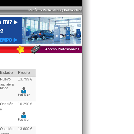
Regístro Particulares
|
Publicidad
0
Acceso Profesionales
Estado
Precio
Nuevo
13.799 €
g, lateral
Kit de
Ocasión
10.290 €
da
Ocasión
13.600 €