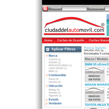
Usuario
Contraseña
Home
Coches de Ocasión
Coches Nuev
Provincia
Segmento
Aplicar Filtros
MALAGA
Pick Up
Encontrados 5 coche
Marca
Marca / Modelo
TOYOTA (1)
NISSAN (1)
BMW X5 xDrive3
MERCEDES-BENZ (1)
LAND ROVER (1)
O
BMW (1)
t
c
Combustible
Diesel (3)
Gasolina (2)
NISSAN NAVARA D
Ubicación
A
Málaga (3)
a
Marbella (1)
e
Algarrobo (1)
d
Estado
Vendedor
TOYOTA HILUX T