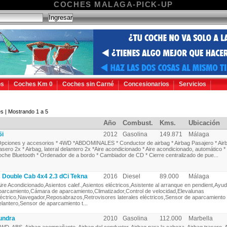
COCHES MALAGA-PICK-UP
os
Coches Km 0
Coches sin Carné
Concesionarios
Servicios
s | Mostrando 1 a 5
Año
Combust.
Kms.
Ubicación
5i
2012
Gasolina
149.871
Málaga
pciones y accesorios * 4WD *ABDOMINALES * Conductor de airbag * Airbag Pasajero * Airba
rasero 2x * Airbag, lateral delantero 2x *Aire acondicionado * Aire acondicionado, automático * 
oche Bluetooth * Ordenador de a bordo * Cambiador de CD * Cierre centralizado de pue...
ouble Cab 4x4 2.3 dCi Tekna
2016
Diesel
89.000
Málaga
ire Acondicionado,Asientos calef.,Asientos eléctricos,Asistente al arranque en pendient,Ayu
parcamiento,Cámara de aparcamiento,Climatizador,Control de velocidad,Elevalunas
léctrico,Navegador,Reposabrazos,Retrovisores laterales eléctricos,Sensor de aparcamiento
elantero,Sensor de aparcamiento t...
undra
2010
Gasolina
112.000
Marbella