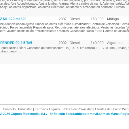
WD, ABS, Airbag acompañante, Airbag del conductor, Airbag para la cabeza, Airbag trasero, 
aterales, Aire Acondicionado, Ajuste lumbar, Alarma, Alerta cambio de carril, Asientos calef., A
asaje, Asientos deportivos, Asientos eléctricos, Asistente al arranque en pendient, Bluetoo...
 ML 320 ml 320
2007
Diesel
163.900
Málaga
ire Acondicionado Ajuste lumbar Asientos eléctricos Climatizador Control de velocidad Eleva
léctrico Faros antiniebla Reposabrazos Retrovisores laterales eléctricos Ventanas tintadas V
uero Volante multifunción Entretenimiento / Medios Ordenador Radio Extra Llantas de aleación
ENDER 90 2.5 Td5
2002
Diesel
140.000
Algarrobo
ombustible Diésel Consumo de combustible:1 10,1 l/100 km (mixto) 12,1 l/100 km (urbano) 
extraurbano) ....
Contacto
|
Publicidad
|
Términos Legales
|
Política de Privacidad
|
Clientes de Diseño Web
2-2024 Copros Multimedia, S.L. - 3ª Edición / ciudaddelautomovil.com es Marca Regis