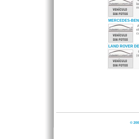
4
l
m
MERCEDES-BENZ
A
e
c
LAND ROVER DEF
C
(
© 200