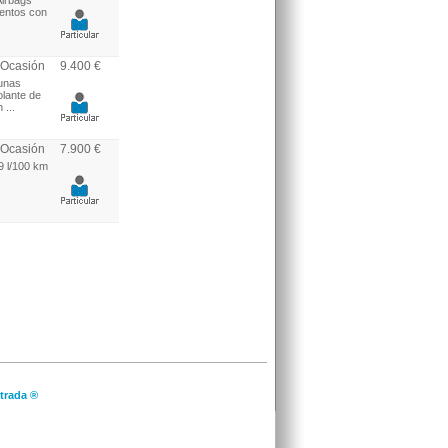
Airbags
sientos con
Ocasión
9.400 €
lunas
olante de
 ...
Ocasión
7.900 €
9 l/100 km
trada ®