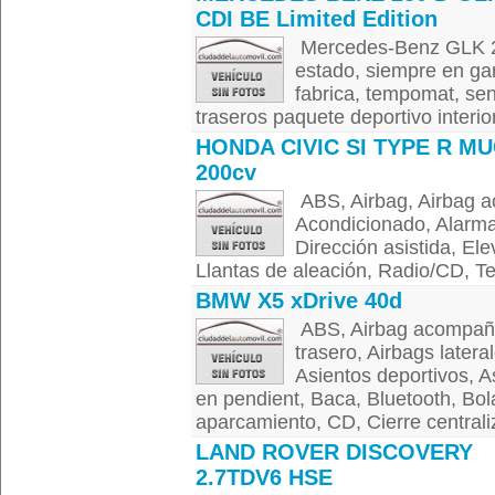
CDI BE Limited Edition
Mercedes-Benz GLK 22
estado, siempre en gar
fabrica, tempomat, sen
traseros paquete deportivo interior 
HONDA CIVIC SI TYPE R M
200cv
ABS, Airbag, Airbag a
Acondicionado, Alarma,
Dirección asistida, Ele
Llantas de aleación, Radio/CD, Te
BMW X5 xDrive 40d
ABS, Airbag acompañan
trasero, Airbags latera
Asientos deportivos, As
en pendient, Baca, Bluetooth, Bo
aparcamiento, CD, Cierre centrali
LAND ROVER DISCOVERY
2.7TDV6 HSE