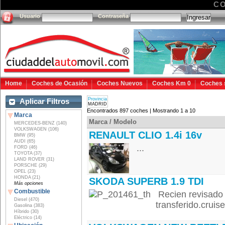
C
Usuario
Contraseña
Home
Coches de Ocasión
Coches Nuevos
Coches Km 0
Coches 
Provincia
Aplicar Filtros
MADRID
Encontrados 897 coches | Mostrando 1 a 10
Marca
Marca / Modelo
MERCEDES-BENZ (140)
VOLKSWAGEN (106)
RENAULT CLIO 1.4i 16v
BMW (95)
AUDI (65)
...
FORD (46)
TOYOTA (37)
LAND ROVER (31)
PORSCHE (29)
OPEL (23)
HONDA (21)
SKODA SUPERB 1.9 TDI
Más opciones
Combustible
Recien revisado c
Diesel (470)
transferido.cruise.
Gasolina (383)
Híbrido (30)
Eléctrico (14)