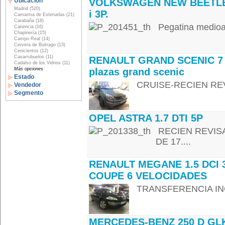
Ubicación
VOLKSWAGEN NEW BEETLE
Madrid (520)
i 3P.
Camarma de Esteruelas (21)
Carabaña (18)
Pegatina medioam
Canencia (16)
Chapinería (15)
Campo Real (14)
Cervera de Buitrago (13)
Cenicientos (12)
Casarrubuelos (11)
RENAULT GRAND SCENIC 7
Cadalso de los Vidrios (11)
Más opciones
plazas grand scenic
Estado
CRUISE-RECIEN REV
Vendedor
Segmento
OPEL ASTRA 1.7 DTI 5P
RECIEN REVISA
DE 17....
RENAULT MEGANE 1.5 DCI 
COUPE 6 VELOCIDADES
TRANSFERENCIA INC
MERCEDES-BENZ 250 D GLK