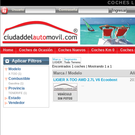
COCHES L
Usuario
Contraseña
Home
Coches de Ocasión
Coches Nuevos
Coches Km 0
Coches 
Marca
Segmento
Aplicar Filtros
LIGIER
Todo Terreno
Encontrados 1 coches | Mostrando 1 a 1
Modelo
Marca / Modelo
Añ
X-TOO (1)
Combustible
LIGIER X-TOO AWD 2.7L V6 Ecoobost
20
Gasolina (1)
...
Provincia
TENERIFE (1)
Estado
Vendedor