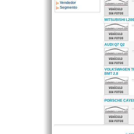
..
Vendedor
Segmento
MITSUBISHI L200
..
AUDI Q7 Q2
..
VOLKSWAGEN TR
BMT 2.8
..
PORSCHE CAYENN
..