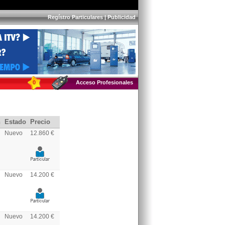
Regístro Particulares
|
Publicidad
0
Acceso Profesionales
n
Estado
Precio
Nuevo
12.860 €
Nuevo
14.200 €
Nuevo
14.200 €