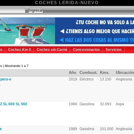
COCHES LERIDA-NUEVO
os
Coches Km 0
Coches sin Carné
Concesionarios
Servicios
s | Mostrando 1 a 7
Año
Combust.
Kms.
Ubicació
pera-e
2019
Eléctrico
13.150
Anglesola
.
SL 600 SL 560
1986
Gasolina
32.093
Aspa
.
e
1989
Gasolina
101.000
Anglesola