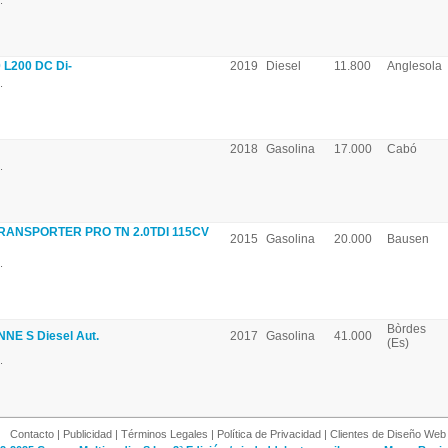
.
 L200 DC Di-
2019
Diesel
11.800
Anglesola
.
2018
Gasolina
17.000
Cabó
.
ANSPORTER PRO TN 2.0TDI 115CV
2015
Gasolina
20.000
Bausen
.
Bòrdes
E S Diesel Aut.
2017
Gasolina
41.000
(Es)
.
Contacto
|
Publicidad
|
Términos Legales
|
Política de Privacidad
|
Clientes de Diseño Web