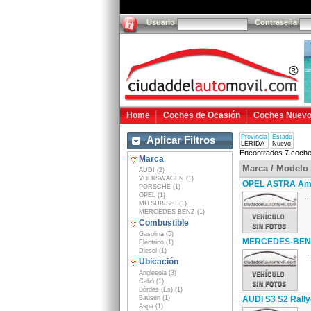
Usuario
Contraseña
Home
Coches de Ocasión
Coches Nuev
Provincia
Estado
Aplicar Filtros
LERIDA
Nuevo
Encontrados 7 coche
Marca
Marca / Modelo
AUDI (2)
VOLKSWAGEN (1)
OPEL ASTRA Am
PORSCHE (1)
OPEL (1)
..
MITSUBISHI (1)
MERCEDES-BENZ (1)
Combustible
Gasolina (5)
MERCEDES-BENZ 
Eléctrico (1)
Diesel (1)
..
Ubicación
Anglesola (3)
Cabó (1)
Bòrdes (Es) (1)
Bausen (1)
AUDI S3 S2 Rally
Aspa (1)