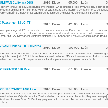
TIVAN California DSG
2016
Diesel
65.000
León
O
ocina y tanque de agua absolutamente inusual. En el estante de los armarios sigue siendo la
rotectora original. Incl. Alfombras Velur de alta calidad para interior y compartimento de pasaj
egro (también se incluyen las alfombras de lunares originales de color para el frente). I...
 Passenger 1.6dCi TT
2017
Diesel
42.000
León
O
rafic passenger del 2017 en perfecto estado, como nueva. Doble puerta corredera, camara 
rasera en retrovisor central, calefacción y aire acondicionado independiente en las plazas tra
OMO NUEVA. Navegador Ventanas tintadas ESP Sensor de lluvia Aire Acondicionado Radio..
VANEO Viano 3.0 CDI Marco
2010
Diesel
155.000
León
O
ercedes-Benz Viano 3.0 CDI Marco Polo No fumador. Garantia extendida junio 2019 y segu
ranquicia hasta junio 2019. Mantenimientos realizadas en MB, vehiculo nacional. Todos los K
ealizado en carretra No golpes ni nunca ha sido pintada ninguna parte del vehículo...
 SPRINTER 316 Maxi
2017
Diesel
67.000
Carucedo
O
.
 B 180 7G-DCT AMG Line
2016
Diesel
34.000
León
O
ercedes Clase B AMG Line Automático Diesel en perfecto estado. Asientos de cuero Artico y
inamica Negro. Caja de cambios 7 velocidades, cámara de marcha atrás. Paquete de espej
léctricos. Paquete Sport AMG-Line y paquete de luz y visión. Techo panorámico corredizo elé
echo a...