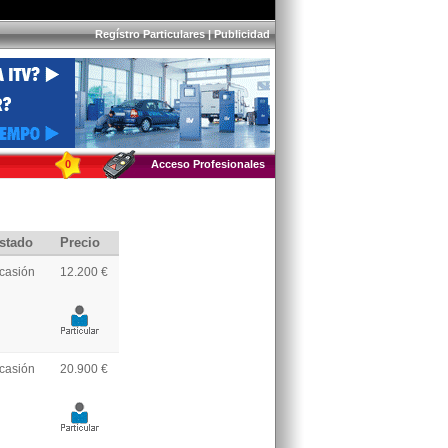
Regístro Particulares
|
Publicidad
0
Acceso Profesionales
stado
Precio
casión
12.200 €
casión
20.900 €