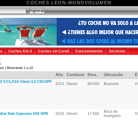
COCHES LEON-MONOVOLUMEN
os
Coches Km 0
Coches sin Carné
Concesionarios
Servicios
n
es | Mostrando 1 a 10
Año
Combust.
Kms.
Ubicación
E
V-CLASS Viano 3.0 CDI DPF
2013
Diesel
99.000
Brazuelo
O
.
Boca de
ria Twin Supreme 600 SPB
2019
Diesel
17.000
O
Huérgano
.