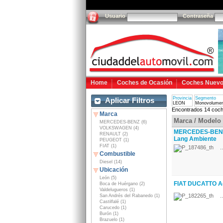
Usuario
Contraseña
Home
Coches de Ocasión
Coches Nuev
Provincia
Segmento
Aplicar Filtros
LEON
Monovolume
Encontrados 14 coch
Marca
Marca / Modelo
MERCEDES-BENZ (6)
VOLKSWAGEN (4)
MERCEDES-BENZ 
RENAULT (2)
Lang Ambiente
PEUGEOT (1)
FIAT (1)
..
Combustible
Diesel (14)
Ubicación
León (5)
FIAT DUCATTO Ad
Boca de Huérgano (2)
Valdelugueros (1)
..
San Andrés del Rabanedo (1)
Castilfalé (1)
Carucedo (1)
Burón (1)
Brazuelo (1)