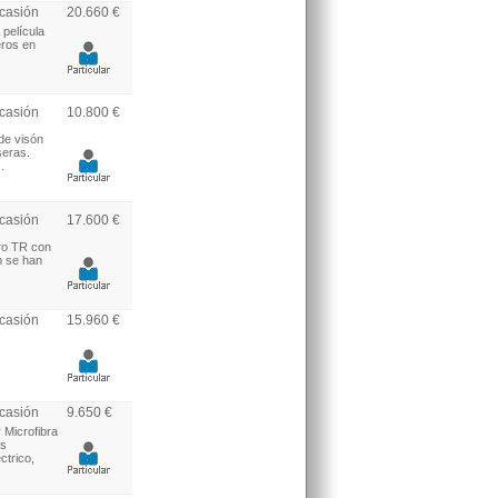
casión
20.660 €
 película
eros en
casión
10.800 €
de visón
seras.
.
casión
17.600 €
ro TR con
m se han
casión
15.960 €
casión
9.650 €
 Microfibra
os
ctrico,