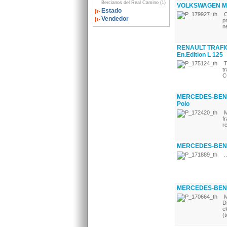
Bercianos del Real Camino (1)
VOLKSWAGEN MUL
Estado
C
Vendedor
p
n
RENAULT TRAFIC
En.Edition L 125
T
t
C
MERCEDES-BENZ 
Polo
M
f
r
MERCEDES-BENZ
..
MERCEDES-BENZ
M
D
e
(t