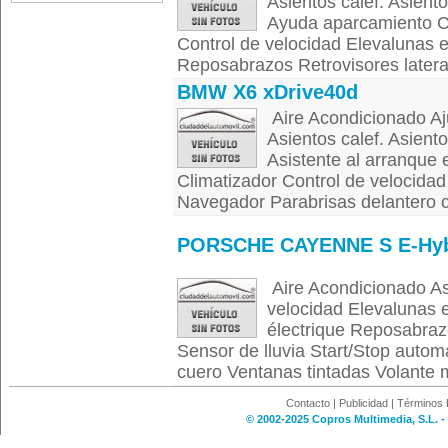
Asientos calef. Asiento
Ayuda aparcamiento C
Control de velocidad Elevalunas e
Reposabrazos Retrovisores lateral
BMW X6 xDrive40d
Aire Acondicionado Aju
Asientos calef. Asiento
Asistente al arranque
Climatizador Control de velocidad
Navegador Parabrisas delantero ca
PORSCHE CAYENNE S E-Hyb
Aire Acondicionado Asi
velocidad Elevalunas e
électrique Reposabrazo
Sensor de lluvia Start/Stop autom
cuero Ventanas tintadas Volante mu
Contacto
|
Publicidad
|
Términos 
© 2002-2025 Copros Multimedia, S.L. -