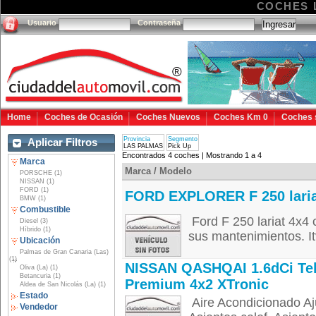
COCHES 
Usuario
Contraseña
Home
Coches de Ocasión
Coches Nuevos
Coches Km 0
Coches 
Provincia
Segmento
Aplicar Filtros
LAS PALMAS
Pick Up
Encontrados 4 coches | Mostrando 1 a 4
Marca
Marca / Modelo
PORSCHE (1)
NISSAN (1)
FORD (1)
FORD EXPLORER F 250 lari
BMW (1)
Combustible
Ford F 250 lariat 4x4
Diesel (3)
Híbrido (1)
sus mantenimientos. Itv
Ubicación
Palmas de Gran Canaria (Las)
(1)
NISSAN QASHQAI 1.6dCi Te
Oliva (La) (1)
Betancuria (1)
Premium 4x2 XTronic
Aldea de San Nicolás (La) (1)
Estado
Aire Acondicionado Aju
Vendedor