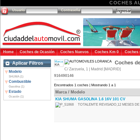
COCHES A
Usuario
Contraseña
Home
Coches de Ocasión
Coches Nuevos
Coches Km 0
Coches 
Coches 
Marca
Aplicar Filtros
KIA
C/ Zarzuela, 1 | Madrid [MADRID]
Modelo
916490146
SHUMA (1)
Combustible
Encontrados 1 coches | Mostrando 1 a 1
Gasolina (1)
Estado
Marca / Modelo
Ocasión (1)
KIA SHUMA GASOLINA 1.6 16V 101 CV
TOTALEMTE REVISADO,12 MESES DE G