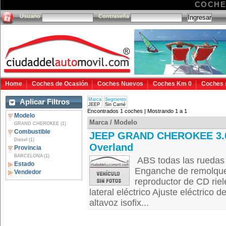
COCHE
Usuario
Contraseña
Home
Coches de Ocasión
Coches Nuevos
Coches Km 0
Coches 
Marca
Segmento
Aplicar Filtros
JEEP
Sin Carné
Encontrados 1 coches | Mostrando 1 a 1
Modelo
Marca / Modelo
GRAND CHEROKEE (1)
Combustible
JEEP GRAND CHEROKEE 3.
Diesel (1)
Overland
Provincia
BARCELONA (1)
ABS todas las ruedas
Estado
Enganche de remolque 
Vendedor
reproductor de CD riel
lateral eléctrico Ajuste eléctrico 
altavoz isofix...