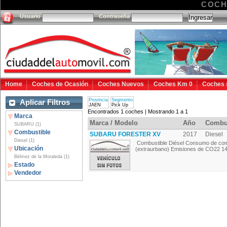
COCH
Usuario
Contraseña
Home
Coches de Ocasión
Coches Nuevos
Coches Km 0
Coches 
Provincia
Segmento
Aplicar Filtros
JAEN
Pick Up
Encontrados 1 coches | Mostrando 1 a 1
Marca
Marca / Modelo
Año
Combu
SUBARU (1)
Combustible
SUBARU FORESTER XV
2017
Diesel
Diesel (1)
Combustible Diésel Consumo de combu
Ubicación
(extraurbano) Emisiones de CO22 146
Bélmez de la Moraleda (1)
Estado
Vendedor