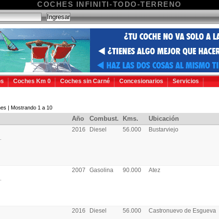
COCHES INFINITI-TODO-TERRENO
os
Coches Km 0
Coches sin Carné
Concesionarios
Servicios
es | Mostrando 1 a 10
Año
Combust.
Kms.
Ubicación
2016
Diesel
56.000
Bustarviejo
.
2007
Gasolina
90.000
Atez
.
2016
Diesel
56.000
Castronuevo de Esgueva