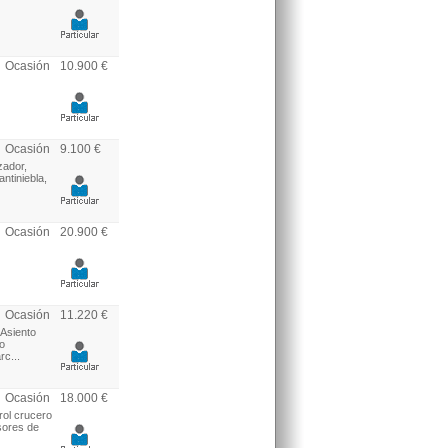
Ocasión
10.900 €
Ocasión
9.100 €
zador,
ntiniebla,
Ocasión
20.900 €
Ocasión
11.220 €
 Asiento
co
c...
Ocasión
18.000 €
rol crucero
sores de