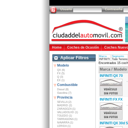
Usuario
Contraseña
Home
Coches de Ocasión
Coches Nuev
Marca
Segmento
Aplicar Filtros
INFINITI
Todo Terreno
Encontrados 15 coch
Modelo
Marca / Modelo
QX (6)
FX (5)
INFINITI QX 70
Q (3)
EX (1)
..
Combustible
Diesel (8)
Gasolina (7)
Provincia
INFINITI FX FX
SEVILLA (2)
..
MADRID (2)
ZARAGOZA (1)
VALLADOLIID (1)
TOLEDO (1)
TARRAGONA (1)
NAVARRA (1)
INFINITI QX 30d S
LERIDA (1)