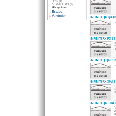
..
LEON (1)
GUADALAJARA (1)
Más opciones
Estado
Vendedor
INFINITI QX QX3
..
INFINITI FX FX 3
A
C
L
INFINITI Q Q60 C
..
INFINITI FX 30d 
E
t
N
INFINITI QX 3.0d 
V
a
a