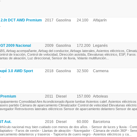
.
0 2.0t DCT AWD Premium
2017
Gasolina
24.100
Alfajarín
.
7 GT 2009 Nacional
2009
Gasolina
172.200
Leganés
BS, Airbag acompañante, Airbag del conductor, Airbags laterales, Asientos eléctricos, Climati
ontrol de tracción, Control de velocidad, Dirección asistida, Elevalunas eléctrico, ESP, Faros a
lantas de aleación, Luz direccional, Sensor de lluvia, Volante multifunción...
oupé 3.0 AWD Sport
2018
Gasolina
32.500
Carmena
.
S Premium
2011
Diesel
157.000
Arboleas
quipamiento Comodidad Aire Acondicionado Ajuste lumbar Asientos calef. Asientos eléctricos
rasero partido Cámara de aparcamiento Climatizador Control de velocidad Elevalunas eléctri
avegador Retrovisores laterales eléctricos Sensor de aparcamiento delantero Sensor de apar
GT Aut.
2016
Diesel
60.000
Barcelona
ehículo nacional muy bien cuidado con menos de dos años. - Sensor de luces y lluvia - Cont
daptativo - Faros de xenón - Llantas de aleación - Navegador - Cámara de visión 360º - Sen
parcamiento delanteros y traseros - Tapicería de cuero negro - Asientos eléctricos y ca...