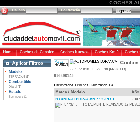
COCHES A
Usuario
Contraseña
Home
Coches de Ocasión
Coches Nuevos
Coches Km 0
Coches 
Coches
Marca
Aplicar Filtros
HYUNDAI
C/ Zarzuela, 1 | Madrid [MADRID]
Modelo
916490146
TERRACAN (1)
Combustible
Encontrados 1 coches | Mostrando 1 a 1
Diesel (1)
Estado
Marca / Modelo
Año
Seminuevo (1)
HYUNDAI TERRACAN 2.9 CRDTI
200
TOTALMENTE REVISADO,12 MESES 