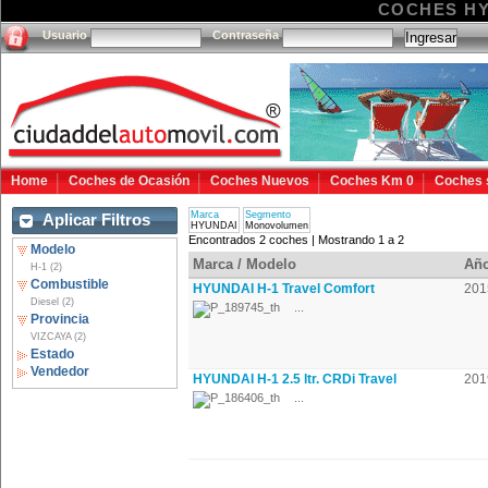
COCHES H
Usuario
Contraseña
Home
Coches de Ocasión
Coches Nuevos
Coches Km 0
Coches 
Marca
Segmento
Aplicar Filtros
HYUNDAI
Monovolumen
Encontrados 2 coches | Mostrando 1 a 2
Modelo
Marca / Modelo
Añ
H-1 (2)
Combustible
HYUNDAI H-1 Travel Comfort
201
Diesel (2)
...
Provincia
VIZCAYA (2)
Estado
Vendedor
HYUNDAI H-1 2.5 ltr. CRDi Travel
201
...