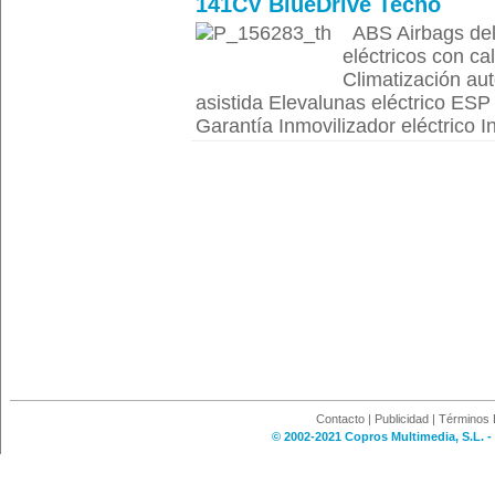
141CV BlueDrive Tecno
ABS Airbags dela
eléctricos con ca
Climatización aut
asistida Elevalunas eléctrico ESP f
Garantía Inmovilizador eléctrico I
Contacto
|
Publicidad
|
Términos 
© 2002-2021 Copros Multimedia, S.L. -