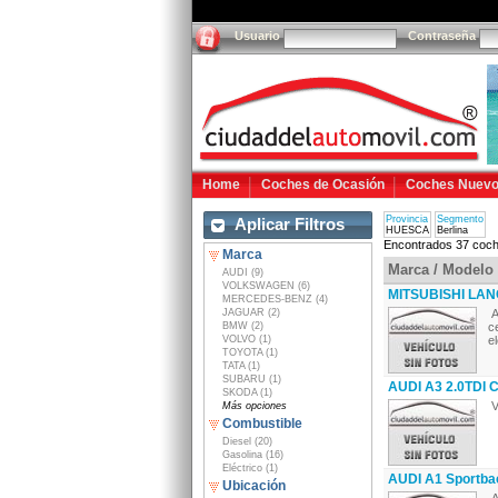
Usuario
Contraseña
Home
Coches de Ocasión
Coches Nuev
Provincia
Segmento
Aplicar Filtros
HUESCA
Berlina
Encontrados 37 coch
Marca
Marca / Modelo
AUDI (9)
VOLKSWAGEN (6)
MITSUBISHI LANC
MERCEDES-BENZ (4)
JAGUAR (2)
A
BMW (2)
c
VOLVO (1)
e
TOYOTA (1)
TATA (1)
SUBARU (1)
AUDI A3 2.0TDI C
SKODA (1)
V
Más opciones
Combustible
Diesel (20)
Gasolina (16)
Eléctrico (1)
AUDI A1 Sportbac
Ubicación