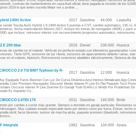
udi A1 Sportback S-LINE impecable, full led interior y exterior, navegador, sensores de lluvia 
luetooth, contrato de mantenimiento en casa Audi oficial, tiene pagada la revisión de los 510
gosto 2019 lo que antes suceda Mejor ver y probar....
brid 140H Active
2017
Gasolina
44.000
Laspuña
e vende Toyota Auris Hybrid 1.8 140H Active 5 puertas e-CVT, cambio automatico, 136 cv, 
ilometros, fecha matriculación febrero 2017, incluye los extras de navegador (800€) y pack 
800€) que incluye: retrovisor interior con oscurecimiento progresivo automatico, retrovisores
..
E 200 blue
2016
Diesel
236.000
Huesca
evas de cambio en el volante. Vehículo en perfecto estado con kilometros garantizados i con 
evisones. Tiene GPS, sensores de luz i lluvia, sensores de aparcamiento delante i atras, star
levas en el volante, blutooch, Retrovisores exteriores abatibles eléctricamente, Sistema de dep
ROCCO 2.0 TSI BMT Typhoon by R-
2017
Gasolina
12.000
Huesca
uy Equipado Faros Bixenon Con Luz De Curva Dinámica Azul Intenso Metalizado App Conn
antalla Color Premium Navegador Discover Media Volante R Line En Piel Paquete Tech Pre
ristales Oscuros Interior R Line Duerme En Garaje Todo El Año Lo Vendo Por Problemas De
stado Es Impoluto Co...
IROCCO 2.0TDI 170
2011
Gasolina
140.000
Broto
endo por cambio a coche más grande. Siempre a dormido en garaje particular. Revisiones s
olkswagen. Muy cuidado estado impecable tanto por dentro como por fuera. Extras: techo so
antalla táctil, faros bixenon, sensor de marcha atrás, paquete premium (bluetooth, retrovisor
éctrico...
 integrale
1992
Gasolina
104.000
Azara
.