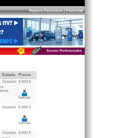
Regístro Particulares
|
Publicidad
0
Acceso Profesionales
Estado
Precio
Ocasión
9.900 €
rre
alunas
Ocasión
8.900 €
Ocasión
9.600 €