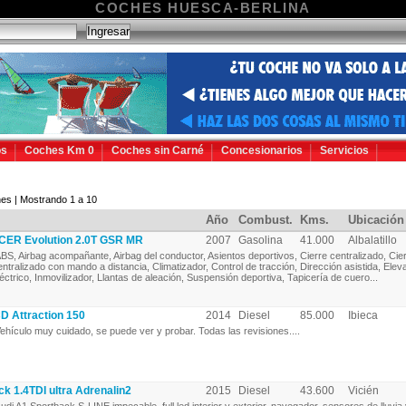
COCHES HUESCA-BERLINA
os
Coches Km 0
Coches sin Carné
Concesionarios
Servicios
es | Mostrando 1 a 10
Año
Combust.
Kms.
Ubicación
ER Evolution 2.0T GSR MR
2007
Gasolina
41.000
Albalatillo
BS, Airbag acompañante, Airbag del conductor, Asientos deportivos, Cierre centralizado, Cie
entralizado con mando a distancia, Climatizador, Control de tracción, Dirección asistida, Elev
léctrico, Inmovilizador, Llantas de aleación, Suspensión deportiva, Tapicería de cuero...
D Attraction 150
2014
Diesel
85.000
Ibieca
ehículo muy cuidado, se puede ver y probar. Todas las revisiones....
k 1.4TDI ultra Adrenalin2
2015
Diesel
43.600
Vicién