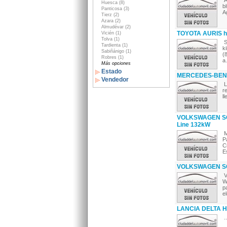
A
Huesca (8)
b
Panticosa (3)
A
Tierz (2)
Azara (2)
Almudévar (2)
TOYOTA AURIS hy
Vicién (1)
Tolva (1)
S
Tardienta (1)
k
Sabiñánigo (1)
(
Robres (1)
a.
Más opciones
Estado
MERCEDES-BENZ 
Vendedor
L
r
l
VOLKSWAGEN SCI
Line 132kW
M
P
C
E
VOLKSWAGEN SC
V
W
p
el
LANCIA DELTA HF
..