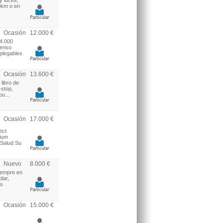
y luces,
00km o en
Ocasión
12.000 €
44.000
senso
 plegables
Ocasión
13.600 €
libro de
-stop,
u...
Ocasión
17.000 €
ect
mium
 Salud Su
Nuevo
8.000 €
iempre en
lar,
es
Ocasión
15.000 €