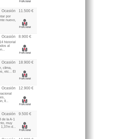
Ocasión
11.500 €
tar por
ente nuevo,
Ocasión
8.900 €
 historial
ndos al
n...
Ocasión
18.900 €
, clima,
, etc... El
Ocasión
12.900 €
nacional
les,
 ll...
Ocasión
9.500 €
de la A-1
ento, muy
 1,37m d...