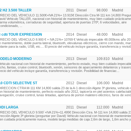
 H2 3.500 TALLER
2011
Diesel
98.000
Madrid
RECIO DEL VEHICULO 11.500€+IVA 21%= 13.915€ Dirección Ctra M-111 km 14,800 Pregun
avid Vehiculo TALLER, nacional con historial de mantenimiento, muy bien cuidado prácticam
larma volumétrica, cerraduras de seguridad, apertura de puertas 270º, 6 velocidades, aire
condicionado, ...
 cdti TOUR EXPRESSION
2014
Diesel
48.000
Madrid
RECIO DEL VEHICULO 8.900 € + IVA 21%= 10769 € Vehiculo impecable 48.000kms año 2014
e mantenimiento, doble puerta lateral, bluetooth, elevalunas eléctricos, cierre con mando, ma
olante para la radio, USB, etc.... El precio del vehiculo incluye garantía, transferencia y revisió
i MODELO MODERNO
2013
Diesel
109.810
Madrid
ehiculo nacional con historial de mantenimiento, perfecto estado, muy bien cuidado impecable
echo, llantas, cruise control, bluetooth, xenón, sensores de aparcamiento delanteros y traseros
recio del vehiculo incluye garantía, transferencia y revisión. Posibilidad de financiac...
.0 CDTI SELECTIVE ST
2012
Diesel
106.000
Madrid
IRECCION CTRA M-111 KM 14,800 salida 23 de la A-1 dirección Algete 3ª glorieta, vehiculo 
on historial de mantenimiento, perfecto estado año 2012, tapicería en piel asientos calefactab
avegación, cruise control, lunas tintadas, apertura de porton maletero eléctrico, faros de xenón,
 HDI LARGA
2011
Diesel
112.000
Madrid
RECIO DEL VEHICULO 9.500´+IVA 21%=11.495€ Dirección Ctra. M-111 km 14,800 salida 23 
irección Algete 3ª glorieta (preguntar por David) Vehiculo nacional con historial de mantenimi
ien cuidada prácticamente nueva, modelo larga medidas de caja 2,6m de largo, 1,6m ancho y