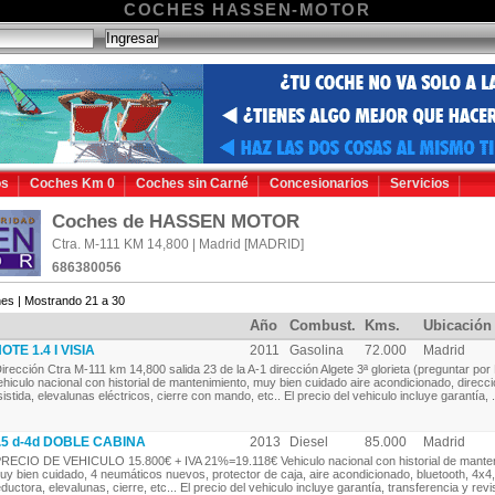
COCHES HASSEN-MOTOR
os
Coches Km 0
Coches sin Carné
Concesionarios
Servicios
Coches de HASSEN MOTOR
Ctra. M-111 KM 14,800 | Madrid [MADRID]
686380056
es | Mostrando 21 a 30
Año
Combust.
Kms.
Ubicación
TE 1.4 I VISIA
2011
Gasolina
72.000
Madrid
irección Ctra M-111 km 14,800 salida 23 de la A-1 dirección Algete 3ª glorieta (preguntar por
ehiculo nacional con historial de mantenimiento, muy bien cuidado aire acondicionado, direcc
sistida, elevalunas eléctricos, cierre con mando, etc.. El precio del vehiculo incluye garantía, .
.5 d-4d DOBLE CABINA
2013
Diesel
85.000
Madrid
RECIO DE VEHICULO 15.800€ + IVA 21%=19.118€ Vehiculo nacional con historial de mante
uy bien cuidado, 4 neumáticos nuevos, protector de caja, aire acondicionado, bluetooth, 4x4,
eductora, elevalunas, cierre, etc... El precio del vehiculo incluye garantía, transferencia y revisi