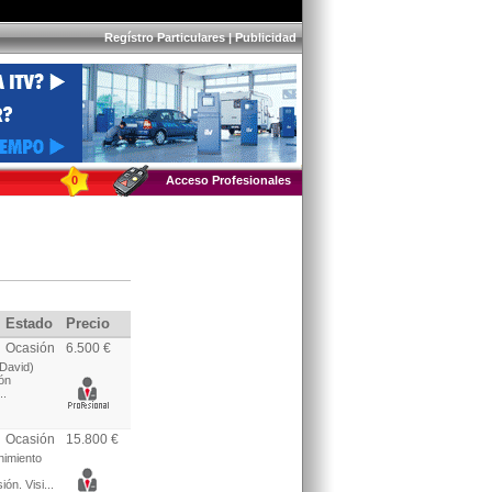
Regístro Particulares
|
Publicidad
0
Acceso Profesionales
Estado
Precio
Ocasión
6.500 €
 David)
ión
..
Ocasión
15.800 €
nimiento
ón. Visi...