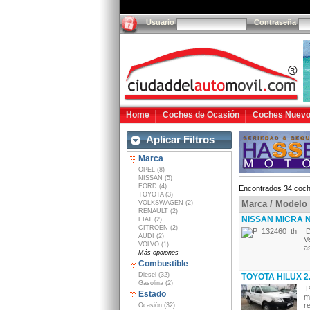
Usuario
Contraseña
Home
Coches de Ocasión
Coches Nuev
Aplicar Filtros
Marca
OPEL (8)
NISSAN (5)
FORD (4)
Encontrados 34 coch
TOYOTA (3)
Marca / Modelo
VOLKSWAGEN (2)
RENAULT (2)
NISSAN MICRA NO
FIAT (2)
CITROËN (2)
D
AUDI (2)
V
VOLVO (1)
a
Más opciones
Combustible
Diesel (32)
TOYOTA HILUX 2
Gasolina (2)
P
Estado
m
r
Ocasión (32)