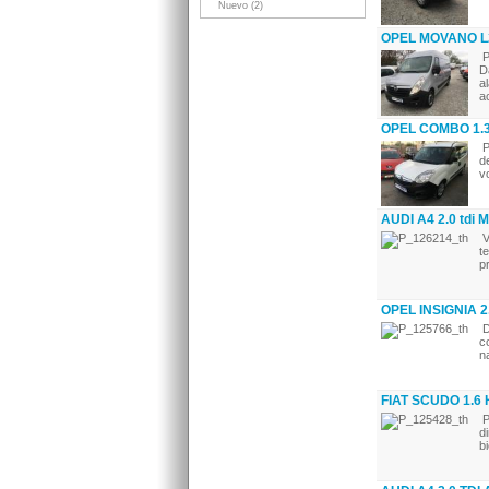
Nuevo (2)
OPEL MOVANO L2
P
D
a
a
OPEL COMBO 1.3
P
d
v
AUDI A4 2.0 td
V
t
p
OPEL INSIGNIA 2
D
c
n
FIAT SCUDO 1.6
P
d
b