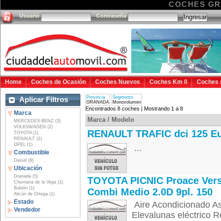
COCHES G
Usuario
Contraseña
Home
Coches de Ocasión
Coches Nuevos
Coches Km 0
Coches 
Provincia
Segmento
Aplicar Filtros
GRANADA
Monovolumen
Encontrados 8 coches | Mostrando 1 a 8
Marca
Marca / Modelo
MERCEDES-BENZ (3)
VOLKSWAGEN (2)
RENAULT TRAFIC dci 125 Eu
TOYOTA (1)
RENAULT (1)
OPEL (1)
...
Combustible
Diesel (8)
Ubicación
Granada (5)
TOYOTA PICNIC Proace Ver
Churriana de la Vega (1)
Bubión (1)
Combi Medio 2.0D 9pl. 150
Alicún de Ortega (1)
Estado
Aire Acondicionado Asi
Vendedor
Elevalunas eléctrico Re