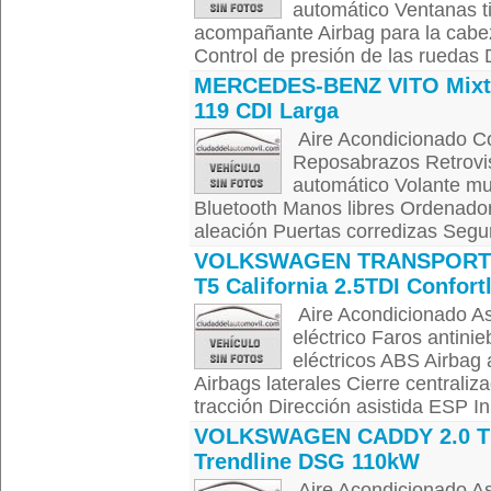
automático Ventanas t
acompañante Airbag para la cabeza
Control de presión de las ruedas D
MERCEDES-BENZ VITO Mix
119 CDI Larga
Aire Acondicionado Con
Reposabrazos Retroviso
automático Volante mul
Bluetooth Manos libres Ordenador
aleación Puertas corredizas Segur
VOLKSWAGEN TRANSPORT
T5 California 2.5TDI Confort
Aire Acondicionado As
eléctrico Faros antini
eléctricos ABS Airbag
Airbags laterales Cierre centrali
tracción Dirección asistida ESP In
VOLKSWAGEN CADDY 2.0 T
Trendline DSG 110kW
Aire Acondicionado Asi