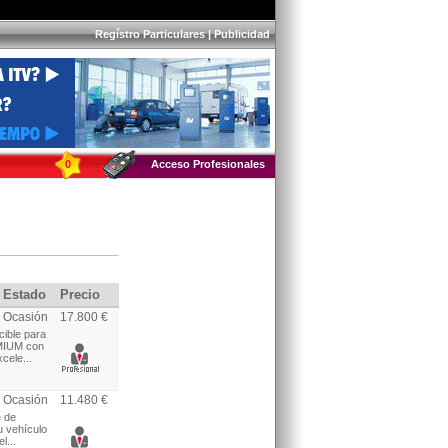
Regístro Particulares
|
Publicidad
0
Acceso Profesionales
Estado
Precio
Ocasión
17.800 €
cible para
EMIUM con
cele...
Ocasión
11.480 €
e de
u vehículo
l...