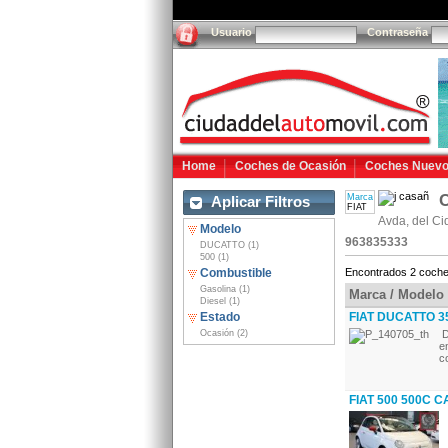
Usuario
Contraseña
Home
Coches de Ocasión
Coches Nuev
C
Marca
Aplicar Filtros
FIAT
Avda, del Ci
Modelo
963835333
DUCATTO (1)
500 (1)
Combustible
Encontrados 2 coche
Gasolina (1)
Marca / Modelo
Diesel (1)
Estado
FIAT DUCATTO 35
Ocasión (2)
D
e
c
FIAT 500 500C C