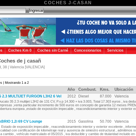
COCHES J-CASAN
os
Coches Km 0
Coches sin Carné
Concesionarios
Servicios
oches de j casañ
d, 38 | Valencia [VALENCIA]
s | Mostrando 1 a 2
Año
Combust.
Kms.
Ubicación
 2.3 MULTIJET FURGON L3H2 6 Vel
2012
Diesel
87.000
Valencia
ucato 35 2.3 multijet L3H2 de 131 CV, P.v.p 14.300 + iva 3.003, Total 17.303 euros , iva dedu
mpresas ,venta particular incremento de 500 euros en concepto de garantía 12 meses PR
obertura europea ,estado de exposición impecable , reacondicionamiento interior y exterior ex
ABRIO 1.2i 69 CV Lounge
2015
Gasolina
50.700
Valencia
Estado de exposición impecable , reacondicionamiento interior y exterior excelente , inform
calidad con certificación de kilometraje real y ausencia de siniestro estructural , admitimos s
a cambio , vehículo matriculado el 05/2015 , iva deducible y cambio de titularidad incluido en e