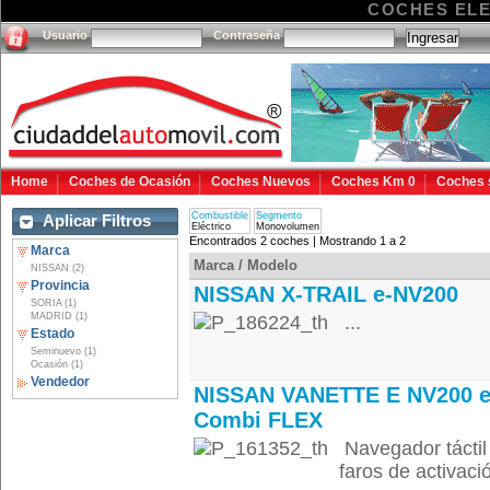
COCHES EL
Usuario
Contraseña
Home
Coches de Ocasión
Coches Nuevos
Coches Km 0
Coches 
Combustible
Segmento
Aplicar Filtros
Eléctrico
Monovolumen
Encontrados 2 coches | Mostrando 1 a 2
Marca
Marca / Modelo
NISSAN (2)
Provincia
NISSAN X-TRAIL e-NV200
SORIA (1)
MADRID (1)
...
Estado
Seminuevo (1)
Ocasión (1)
Vendedor
NISSAN VANETTE E NV200 e
Combi FLEX
Navegador táctil
faros de activaci