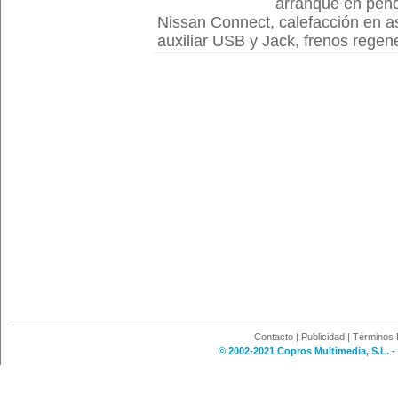
arranque en pend
Nissan Connect, calefacción en as
auxiliar USB y Jack, frenos regener
Contacto
|
Publicidad
|
Términos 
© 2002-2021 Copros Multimedia, S.L. -