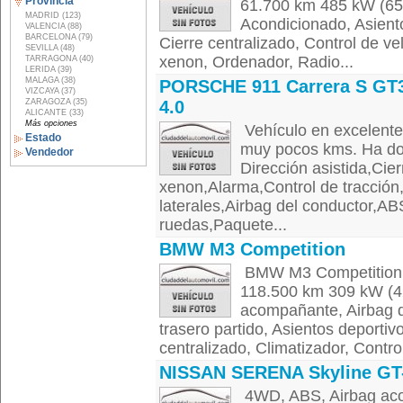
Provincia
61.700 km 485 kW (65
MADRID (123)
Acondicionado, Asient
VALENCIA (88)
BARCELONA (79)
Cierre centralizado, Control de ve
SEVILLA (48)
xenon, Ordenador, Radio...
TARRAGONA (40)
LERIDA (39)
MALAGA (38)
PORSCHE 911 Carrera S GT
VIZCAYA (37)
ZARAGOZA (35)
4.0
ALICANTE (33)
Más opciones
Vehículo en excelente
Estado
muy pocos kms. Ha dor
Vendedor
Dirección asistida,Cie
xenon,Alarma,Control de tracció
laterales,Airbag del conductor,AB
ruedas,Paquete...
BMW M3 Competition
BMW M3 Competition D
118.500 km 309 kW (4
acompañante, Airbag de
trasero partido, Asientos deportivo
centralizado, Climatizador, Control
NISSAN SERENA Skyline GT
4WD, ABS, Airbag acom