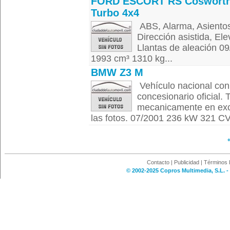
FORD ESCORT RS Coswort
Turbo 4x4
ABS, Alarma, Asientos 
Dirección asistida, Ele
Llantas de aleación 
1993 cm³ 1310 kg...
BMW Z3 M
Vehículo nacional con
concesionario oficial. 
mecanicamente en exc
las fotos. 07/2001 236 kW 321 CV
Contacto
|
Publicidad
|
Términos 
© 2002-2025 Copros Multimedia, S.L. -