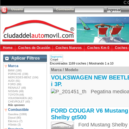
C
Usuario
Contraseña
Home
Coches de Ocasión
Coches Nuevos
Coches Km 0
Coches 
Segmento
Aplicar Filtros
Coupé
Encontrados 1169 coches | Mostrando 1 a 10
Marca
Marca / Modelo
BMW (186)
PORSCHE (158)
VOLKSWAGEN NEW BEETLE
MERCEDES-BENZ (104)
AUDI (91)
i 3P.
FORD (69)
RENAULT (49)
Pegatina medioam
NISSAN (49)
TOYOTA (44)
VOLKSWAGEN (42)
CHEVROLET (40)
Más opciones
FORD COUGAR V6 Mustang
Combustible
Gasolina (1069)
Shelby gt500
Diesel (90)
Eléctrico (7)
Ford Mustang Shelby 
Híbrido (3)