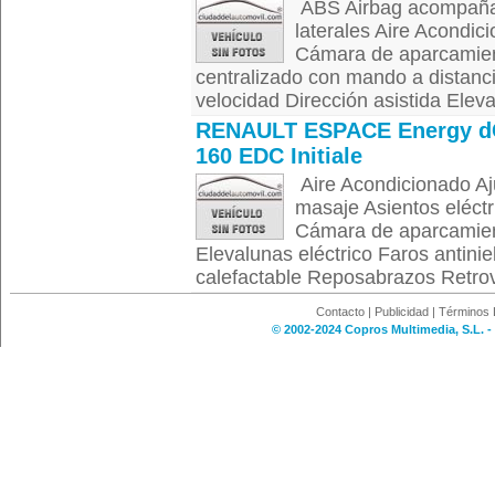
ABS Airbag acompañan
laterales Aire Acondic
Cámara de aparcamient
centralizado con mando a distanci
velocidad Dirección asistida Eleva
RENAULT ESPACE Energy d
160 EDC Initiale
Aire Acondicionado Aju
masaje Asientos eléctr
Cámara de aparcamient
Elevalunas eléctrico Faros antini
calefactable Reposabrazos Retrovis
Contacto
|
Publicidad
|
Términos 
© 2002-2024 Copros Multimedia, S.L. -