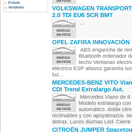
Estado
VOLKSWAGEN TRANSPORT
Vendedor
2.0 TDI EU6 SCR BMT
...
OPEL ZAFIRA INNOVACIÓN
ABS enganche de remo
Bluetooth ordenador d
techo Ventanas electric
eléctrico ESP altavoz garantía iso
luz...
MERCEDES-BENZ VITO Vian
CDI Trend Extralargo Aut.
Mercedes Viano de 8 P
Modelo extralargo con
automático. doble clim
reclinables y con apoyabrazos. s
detras. Luces diurnas Led. Cierre c
CITROËN JUMPER Spacetou