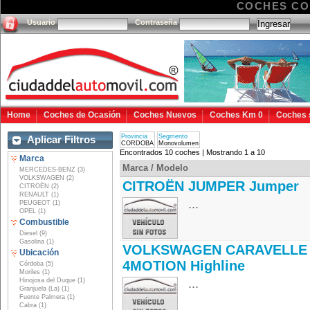
COCHES C
Usuario
Contraseña
Home
Coches de Ocasión
Coches Nuevos
Coches Km 0
Coches 
Provincia
Segmento
Aplicar Filtros
CORDOBA
Monovolumen
Encontrados 10 coches | Mostrando 1 a 10
Marca
Marca / Modelo
MERCEDES-BENZ (3)
VOLKSWAGEN (2)
CITROËN JUMPER Jumper
CITROËN (2)
RENAULT (1)
...
PEUGEOT (1)
OPEL (1)
Combustible
Diesel (9)
Gasolina (1)
VOLKSWAGEN CARAVELLE
Ubicación
4MOTION Highline
Córdoba (5)
Moriles (1)
Hinojosa del Duque (1)
...
Granjuela (La) (1)
Fuente Palmera (1)
Cabra (1)