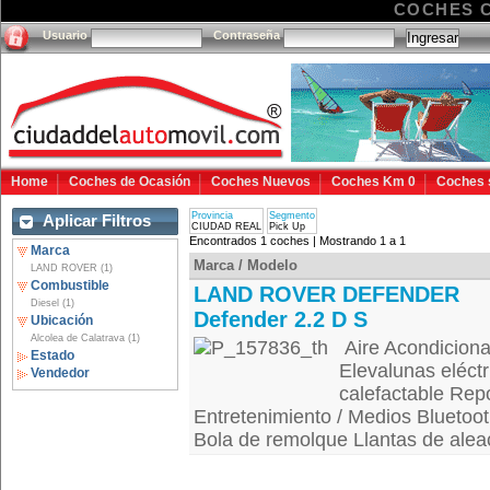
COCHES C
Usuario
Contraseña
Home
Coches de Ocasión
Coches Nuevos
Coches Km 0
Coches 
Provincia
Segmento
Aplicar Filtros
CIUDAD REAL
Pick Up
Encontrados 1 coches | Mostrando 1 a 1
Marca
Marca / Modelo
LAND ROVER (1)
Combustible
LAND ROVER DEFENDER
Diesel (1)
Defender 2.2 D S
Ubicación
Alcolea de Calatrava (1)
Aire Acondiciona
Estado
Elevalunas eléctr
Vendedor
calefactable Rep
Entretenimiento / Medios Blueto
Bola de remolque Llantas de alea