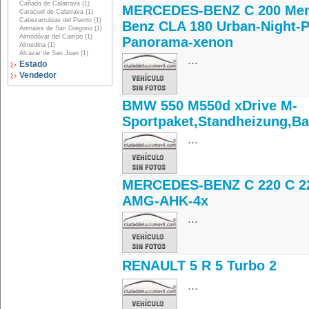
Cañada de Calatrava (1)
MERCEDES-BENZ C 200 Mer
Caracuel de Calatrava (1)
Cabezarrubias del Puerto (1)
Benz CLA 180 Urban-Night-P
Arenales de San Gregorio (1)
Almodóvar del Campo (1)
Panorama-xenon
Almedina (1)
Alcázar de San Juan (1)
...
Estado
Vendedor
BMW 550 M550d xDrive M-
Sportpaket,Standheizung,B
...
MERCEDES-BENZ C 220 C 2
AMG-AHK-4x
...
RENAULT 5 R 5 Turbo 2
...