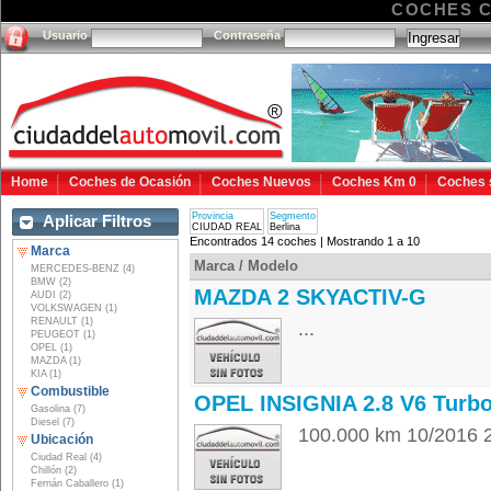
COCHES C
Usuario
Contraseña
Home
Coches de Ocasión
Coches Nuevos
Coches Km 0
Coches 
Provincia
Segmento
Aplicar Filtros
CIUDAD REAL
Berlina
Encontrados 14 coches | Mostrando 1 a 10
Marca
Marca / Modelo
MERCEDES-BENZ (4)
BMW (2)
MAZDA 2 SKYACTIV-G
AUDI (2)
VOLKSWAGEN (1)
RENAULT (1)
...
PEUGEOT (1)
OPEL (1)
MAZDA (1)
KIA (1)
Combustible
OPEL INSIGNIA 2.8 V6 Turb
Gasolina (7)
Diesel (7)
100.000 km 10/2016 2
Ubicación
Ciudad Real (4)
Chillón (2)
Fernán Caballero (1)