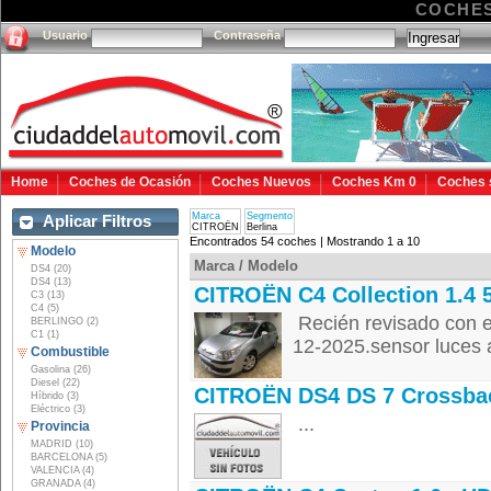
COCHES
Usuario
Contraseña
Home
Coches de Ocasión
Coches Nuevos
Coches Km 0
Coches 
Marca
Segmento
Aplicar Filtros
CITROËN
Berlina
Encontrados 54 coches | Mostrando 1 a 10
Modelo
Marca / Modelo
DS4 (20)
DS4 (13)
CITROËN C4 Collection 1.4 
C3 (13)
C4 (5)
Recién revisado con e
BERLINGO (2)
C1 (1)
12-2025.sensor luces a
Combustible
Gasolina (26)
Diesel (22)
CITROËN DS4 DS 7 Crossba
Híbrido (3)
Eléctrico (3)
...
Provincia
MADRID (10)
BARCELONA (5)
VALENCIA (4)
GRANADA (4)