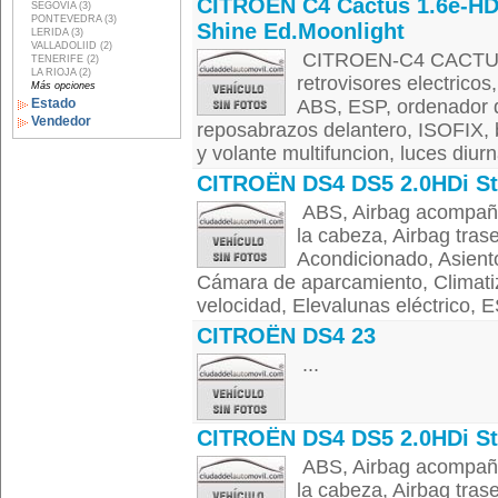
CITROËN C4 Cactus 1.6e-HD
SEGOVIA (3)
PONTEVEDRA (3)
Shine Ed.Moonlight
LERIDA (3)
VALLADOLIID (2)
CITROEN-C4 CACTUS a
TENERIFE (2)
LA RIOJA (2)
retrovisores electricos
Más opciones
Estado
ABS, ESP, ordenador 
Vendedor
reposabrazos delantero, ISOFIX, b
y volante multifuncion, luces diurn
CITROËN DS4 DS5 2.0HDi St
ABS, Airbag acompañan
la cabeza, Airbag trase
Acondicionado, Asientos
Cámara de aparcamiento, Climatiza
velocidad, Elevalunas eléctrico, ES
CITROËN DS4 23
...
CITROËN DS4 DS5 2.0HDi St
ABS, Airbag acompañan
la cabeza, Airbag trase