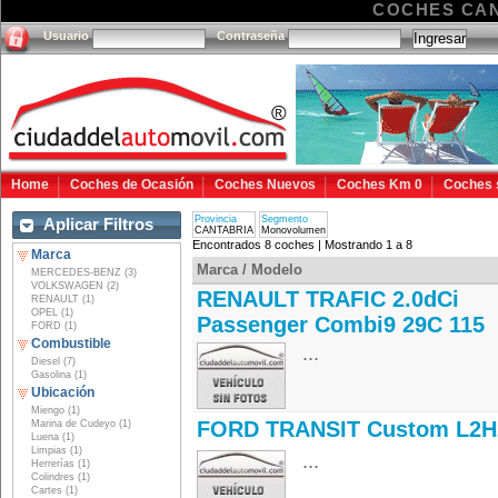
COCHES CA
Usuario
Contraseña
Home
Coches de Ocasión
Coches Nuevos
Coches Km 0
Coches 
Provincia
Segmento
Aplicar Filtros
CANTABRIA
Monovolumen
Encontrados 8 coches | Mostrando 1 a 8
Marca
Marca / Modelo
MERCEDES-BENZ (3)
VOLKSWAGEN (2)
RENAULT TRAFIC 2.0dCi
RENAULT (1)
OPEL (1)
Passenger Combi9 29C 115
FORD (1)
Combustible
...
Diesel (7)
Gasolina (1)
Ubicación
Miengo (1)
FORD TRANSIT Custom L2H
Marina de Cudeyo (1)
Luena (1)
Limpias (1)
...
Herrerías (1)
Colindres (1)
Cartes (1)