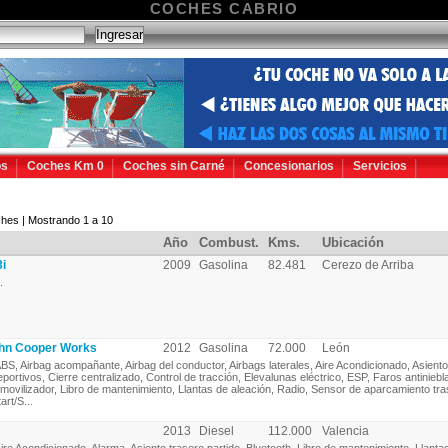
COCHES CABRIO
os
Coches Km 0
Coches sin Carné
Concesionarios
Servicios
hes | Mostrando 1 a 10
Año
Combust.
Kms.
Ubicación
i
2009
Gasolina
82.481
Cerezo de Arriba
.
hn Cooper Works
2012
Gasolina
72.000
León
BS, Airbag acompañante, Airbag del conductor, Airbags laterales, Aire Acondicionado, Asient
eportivos, Cierre centralizado, Control de tracción, Elevalunas eléctrico, ESP, Faros antiniebl
nmovilizador, Libro de mantenimiento, Llantas de aleación, Radio, Sensor de aparcamiento tra
art/S...
2013
Diesel
112.000
Valencia