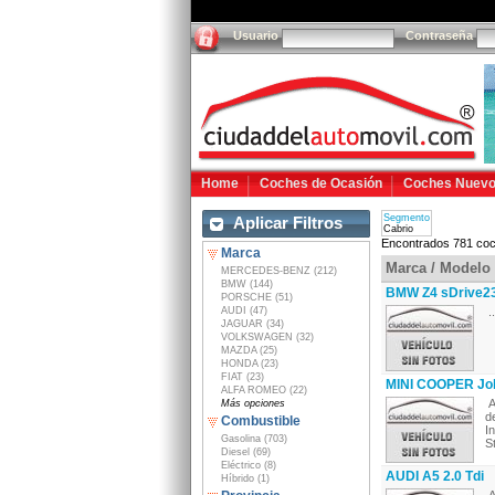
Usuario
Contraseña
Home
Coches de Ocasión
Coches Nuev
Segmento
Aplicar Filtros
Cabrio
Encontrados 781 coc
Marca
Marca / Modelo
MERCEDES-BENZ (212)
BMW (144)
BMW Z4 sDrive23
PORSCHE (51)
AUDI (47)
..
JAGUAR (34)
VOLKSWAGEN (32)
MAZDA (25)
HONDA (23)
FIAT (23)
MINI COOPER Jo
ALFA ROMEO (22)
A
Más opciones
d
Combustible
I
Gasolina (703)
St
Diesel (69)
Eléctrico (8)
AUDI A5 2.0 Tdi
Híbrido (1)