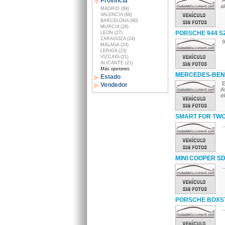
Provincia
A
a
MADRID (69)
VALENCIA (68)
BARCELONA (60)
MURCIA (28)
PORSCHE 944 S
LEON (27)
ZARAGOZA (24)
9
MALAGA (24)
LERIDA (23)
VIZCAYA (21)
ALICANTE (21)
Más opciones
MERCEDES-BENZ E
Estado
E
Vendedor
A
e
SMART FOR TWO 
..
MINI COOPER SD
..
PORSCHE BOXS
..