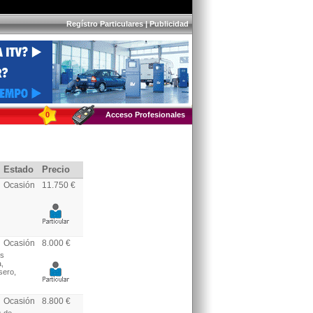
Regístro Particulares
|
Publicidad
0
Acceso Profesionales
Estado
Precio
Ocasión
11.750 €
Ocasión
8.000 €
os
a,
sero,
Ocasión
8.800 €