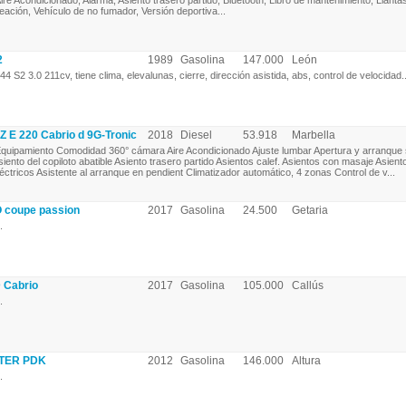
ire Acondicionado, Alarma, Asiento trasero partido, Bluetooth, Libro de mantenimiento, Llanta
leación, Vehículo de no fumador, Versión deportiva...
2
1989
Gasolina
147.000
León
44 S2 3.0 211cv, tiene clima, elevalunas, cierre, dirección asistida, abs, control de velocidad..
 220 Cabrio d 9G-Tronic
2018
Diesel
53.918
Marbella
quipamiento Comodidad 360° cámara Aire Acondicionado Ajuste lumbar Apertura y arranque s
siento del copiloto abatible Asiento trasero partido Asientos calef. Asientos con masaje Asient
léctricos Asistente al arranque en pendient Climatizador automático, 4 zonas Control de v...
coupe passion
2017
Gasolina
24.500
Getaria
.
 Cabrio
2017
Gasolina
105.000
Callús
.
TER PDK
2012
Gasolina
146.000
Altura
.