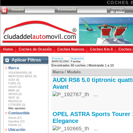
COCHES 
Usuario
Contraseña
Home
Coches de Ocasión
Coches Nuevos
Coches Km 0
Coches 
Provincia
Segmento
Aplicar Filtros
BARCELONA
Familiar
Encontrados 60 coches | Mostrando 1 a 10
Marca
Marca / Modelo
VOLKSWAGEN (9)
MERCEDES-BENZ (9)
AUDI RS6 5.0 tiptronic quatt
AUDI (6)
FORD (5)
Avant
VOLVO (4)
BMW (4)
...
SKODA (3)
SEAT (3)
MAZDA (3)
CITROËN (3)
Más opciones
OPEL ASTRA Sports Tourer 
Combustible
Diesel (47)
Elegance
Gasolina (12)
Híbrido (1)
...
Ubicación