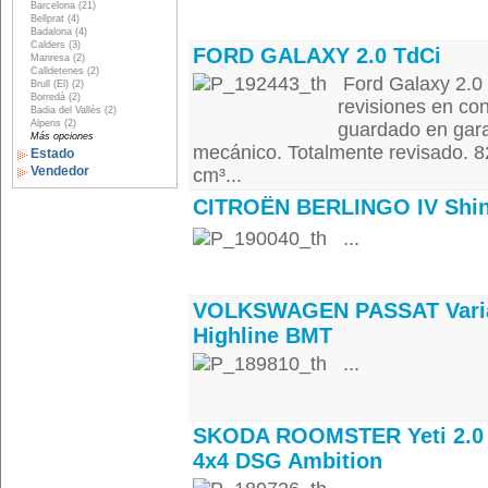
Barcelona (21)
Bellprat (4)
Badalona (4)
Calders (3)
FORD GALAXY 2.0 TdCi
Manresa (2)
Calldetenes (2)
Ford Galaxy 2.0 
Brull (El) (2)
Borredà (2)
revisiones en con
Badia del Vallès (2)
Alpens (2)
guardado en gara
Más opciones
mecánico. Totalmente revisado. 
Estado
Vendedor
cm³...
CITROËN BERLINGO IV Shi
...
VOLKSWAGEN PASSAT Vari
Highline BMT
...
SKODA ROOMSTER Yeti 2.0
4x4 DSG Ambition