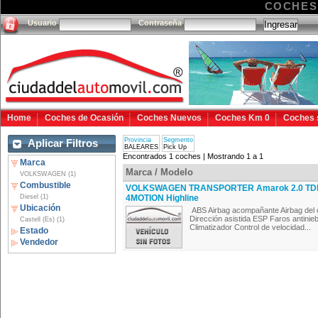
COCHES
Usuario
Contraseña
Home
Coches de Ocasión
Coches Nuevos
Coches Km 0
Coches 
Provincia
Segmento
Aplicar Filtros
BALEARES
Pick Up
Encontrados 1 coches | Mostrando 1 a 1
Marca
Marca / Modelo
VOLKSWAGEN (1)
Combustible
VOLKSWAGEN TRANSPORTER Amarok 2.0 TD
Diesel (1)
4MOTION Highline
Ubicación
ABS Airbag acompañante Airbag del co
Dirección asistida ESP Faros antinie
Castell (Es) (1)
Climatizador Control de velocidad...
Estado
Vendedor