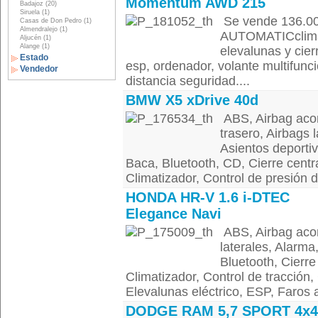
Momentum AWD 215
Badajoz (20)
Siruela (1)
Se vende 136.
Casas de Don Pedro (1)
Almendralejo (1)
AUTOMATICclima d
Aljucén (1)
Alange (1)
elevalunas y cier
Estado
esp, ordenador, volante multifunc
Vendedor
distancia seguridad....
BMW X5 xDrive 40d
ABS, Airbag acom
trasero, Airbags l
Asientos deportiv
Baca, Bluetooth, CD, Cierre centr
Climatizador, Control de presión de
HONDA HR-V 1.6 i-DTEC
Elegance Navi
ABS, Airbag acom
laterales, Alarma,
Bluetooth, Cierre
Climatizador, Control de tracción,
Elevalunas eléctrico, ESP, Faros an
DODGE RAM 5,7 SPORT 4x4