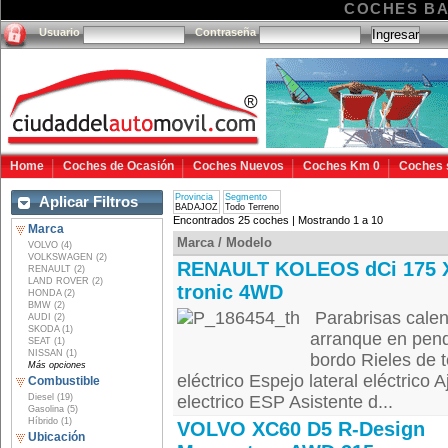
COCHES B
Usuario
Contraseña
Home
Coches de Ocasión
Coches Nuevos
Coches Km 0
Coches 
Provincia
Segmento
Aplicar Filtros
BADAJOZ
Todo Terreno
Encontrados 25 coches | Mostrando 1 a 10
Marca
Marca / Modelo
VOLVO (4)
VOLKSWAGEN (2)
RENAULT KOLEOS dCi 175 
RENAULT (2)
LAND ROVER (2)
tronic 4WD
HONDA (2)
BMW (2)
Parabrisas calen
AUDI (2)
SKODA (1)
arranque en pen
SEAT (1)
NISSAN (1)
bordo Rieles de t
Más opciones
eléctrico Espejo lateral eléctrico 
Combustible
Diesel (19)
electrico ESP Asistente d...
Gasolina (5)
Híbrido (1)
VOLVO XC60 D5 R-Design
Ubicación