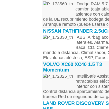
Dodge RAM 5.7 H
camión (caja abi
asientos con cal
de la UE recubrimiento bodega d
Arranque remoto (puede usarse co
NISSAN PATHFINDER 2.5dCi
ABS, Airbag acom
laterales, Alarma,
Baca, CD, Cierre 
mando a distancia, Climatizador, C
Elevalunas eléctrico, ESP, Faros a
VOLVO XC60 XC40 1.5 T3
Momentum
IntelliSafe Assis
retractables eléc
interior con sis
Control distancia aparcamiento d
trasera Red de seguridad de carga 
LAND ROVER DISCOVERY S
HSE