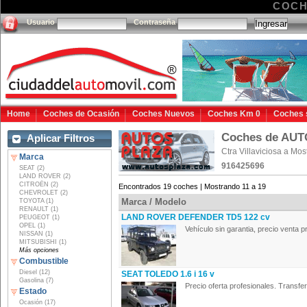
COCH
Usuario
Contraseña
Home
Coches de Ocasión
Coches Nuevos
Coches Km 0
Coches 
Coches de AU
Aplicar Filtros
Ctra Villaviciosa a Mo
Marca
916425696
SEAT (2)
LAND ROVER (2)
CITROËN (2)
Encontrados 19 coches | Mostrando 11 a 19
CHEVROLET (2)
Marca / Modelo
TOYOTA (1)
RENAULT (1)
LAND ROVER DEFENDER TD5 122 cv
PEUGEOT (1)
OPEL (1)
Vehículo sin garantia, precio venta pr
NISSAN (1)
MITSUBISHI (1)
Más opciones
Combustible
Diesel (12)
SEAT TOLEDO 1.6 i 16 v
Gasolina (7)
Precio oferta profesionales. Transfere
Estado
Ocasión (17)