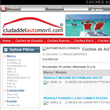
COCHES A
Usuario
Contraseña
Home
Coches de Ocasión
Coches Nuevos
Coches Km 0
Coches 
Coches de A
Aplicar Filtros
C/ Zarzuela, 1 | Madrid [MADRID]
Marca
916490146
RENAULT (4)
CITROËN (3)
VOLKSWAGEN (1)
Encontrados 15 coches | Mostrando 11 a 15
SEAT (1)
Marca / Modelo
OPEL (1)
NISSAN (1)
RENAULT MEGANE DCI FAMILIAR 105 CV
MERCEDES-BENZ (1)
FORD (1)
12 MESES DE GARANTÍA****TOTALM
FIAT (1)
AUDI (1)
Combustible
Diesel (12)
Gasolina (3)
RENAULT KANGOO 1.5 DCI COMBI 5 PLAZAS
Estado
12 MESES DE GARANTÍA****TOTALM
Ocasión (15)