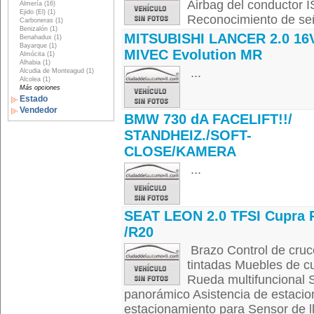
Airbag del conductor 
Almería (16)
Ejido (El) (1)
Reconocimiento de seña
Carboneras (1)
Benizalón (1)
MITSUBISHI LANCER 2.0 16
Benahadux (1)
Bayarque (1)
MIVEC Evolution MR
Almócita (1)
Alhabia (1)
...
Alcudia de Monteagud (1)
Alcolea (1)
Más opciones
Estado
Vendedor
BMW 730 dA FACELIFT!!/
STANDHEIZ./SOFT-
CLOSE/KAMERA
...
SEAT LEON 2.0 TFSI Cupra 
/R20
Brazo Control de cruc
tintadas Muebles de c
Rueda multifuncional 
panorámico Asistencia de estacio
estacionamiento para Sensor de llu