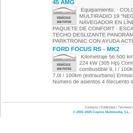
45 AMG
Equipamiento: · C
MULTIRADIO 19 "NE
NAVEGADOR EN LÍNEA
PAQUETE DE CONFORT · ESC
TECHO DESLIZANTE PANORÁM
PARKTRONIC CON AYUDA ACTIV
FORD FOCUS RS - MK2
Kilometraje 56.500 k
224 kW (305 Hp) Comb
combustible 9, l / 10
7,0l / 100km (extraurbano) Emis
Número de asientos 4 Recuento de
Contacto
|
Publicidad
|
Términos 
© 2002-2025 Copros Multimedia, S.L. -