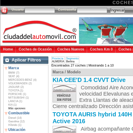
COCHES
Usuario
Contraseña
Home
Coches de Ocasión
Coches Nuevos
Coches Km 0
Coches 
Provincia
Segmento
Aplicar Filtros
ALMERIA
Berlina
Encontrados 27 coches | Mostrando 1 a 10
Marca
Marca / Modelo
BMW (7)
SEAT (4)
KIA CEE'D 1.4 CVVT Drive
MERCEDES-BENZ (4)
VOLKSWAGEN (2)
Comodidad Aire Acondi
JAGUAR (2)
TOYOTA (1)
velocidad Elevalunas e
PORSCHE (1)
MITSUBISHI (1)
Extra Llantas de aleac
LANCIA (1)
KIA (1)
Cierre centralizado Dirección asist
Más opciones
Combustible
TOYOTA AURIS hybrid 140H
Diesel (14)
Active 2016
Gasolina (12)
Híbrido (1)
Airbag acompañante Ci
Ubicación