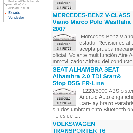
Benitachell/Poble Nou de
Benitatxell (el) (1)
Alfàs del Pi (l') (1)
Estado
MERCEDES-BENZ V-CLASS
Vendedor
Viano Marco Polo Westfalia
2007
Mercedes-Benz Vian
estado. Revisiones al
acepta prueba mecanic
oficial. Volante multifunción Aire
Inmovilizador Airbag del conductor
SEAT ALHAMBRA SEAT
Alhambra 2.0 TDI Start&
Stop DSG FR-Line
1223/5000 ABS sistem
Android Auto enganche
CarPlay brazo Parabris
sin deslumbramiento Bluetooth o
rieles de t...
VOLKSWAGEN
TRANSPORTER T6