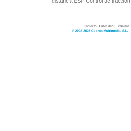
distancia ESP Control de tracción 
Contacto
|
Publicidad
|
Términos 
© 2002-2025 Copros Multimedia, S.L. -