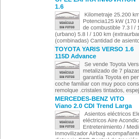
1.6
Kilometraje 25.200 k
Potencia125 kW (170 H
de combustible 7.3 l /
(urbano) 5.8 l / 100 km (extraur
(combinadas) Cantidad de asientos
TOYOTA YARIS VERSO 1.6
115D Advance
Se vende Toyota Vers
metalizado de 7 plaza
garantía Toyota en pe
coche familiar con muy poco con
remolque .cristales tintados, espej
MERCEDES-BENZ VITO
Viano 2.0 CDI Trend Larga
Asientos eléctricos El
eléctricos Aire Acond
Entretenimiento / Med
Inmovilizador Airbag acompañante