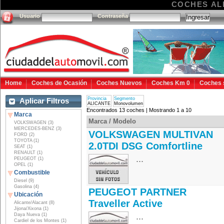
COCHES AL
Usuario
Contraseña
Home
Coches de Ocasión
Coches Nuevos
Coches Km 0
Coches 
Provincia
Segmento
Aplicar Filtros
ALICANTE
Monovolumen
Encontrados 13 coches | Mostrando 1 a 10
Marca
Marca / Modelo
VOLKSWAGEN (3)
MERCEDES-BENZ (3)
VOLKSWAGEN MULTIVAN
FORD (2)
TOYOTA (1)
2.0TDI DSG Comfortline
SEAT (1)
RENAULT (1)
...
PEUGEOT (1)
OPEL (1)
Combustible
Diesel (9)
Gasolina (4)
PEUGEOT PARTNER
Ubicación
Traveller Active
Alicante/Alacant (8)
Jijona/Xixona (1)
...
Daya Nueva (1)
Cardiel de los Montes (1)