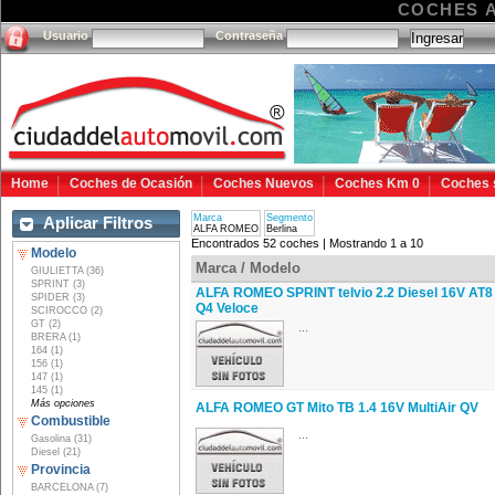
COCHES 
Usuario
Contraseña
Home
Coches de Ocasión
Coches Nuevos
Coches Km 0
Coches 
Marca
Segmento
Aplicar Filtros
ALFA ROMEO
Berlina
Encontrados 52 coches | Mostrando 1 a 10
Modelo
Marca / Modelo
GIULIETTA (36)
SPRINT (3)
ALFA ROMEO SPRINT telvio 2.2 Diesel 16V AT8
SPIDER (3)
Q4 Veloce
SCIROCCO (2)
GT (2)
...
BRERA (1)
164 (1)
156 (1)
147 (1)
145 (1)
Más opciones
ALFA ROMEO GT Mito TB 1.4 16V MultiAir QV
Combustible
...
Gasolina (31)
Diesel (21)
Provincia
BARCELONA (7)