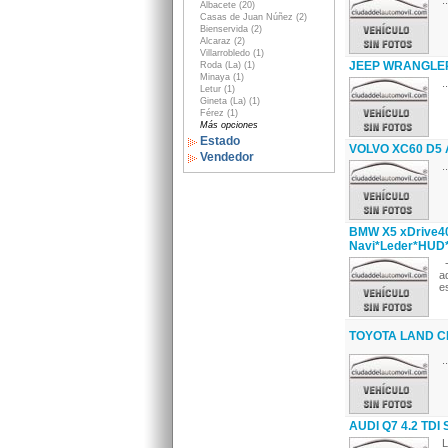
..
Albacete (20)
Casas de Juan Núñez (2)
Bienservida (2)
Alcaraz (2)
Villarrobledo (1)
JEEP WRANGLER R
Roda (La) (1)
Minaya (1)
..
Letur (1)
Gineta (La) (1)
Férez (1)
Más opciones
Estado
VOLVO XC60 D5 A
Vendedor
..
BMW X5 xDrive4
Navi*Leder*HUD
-
a
e
TOYOTA LAND CR
..
AUDI Q7 4.2 TDI 
L