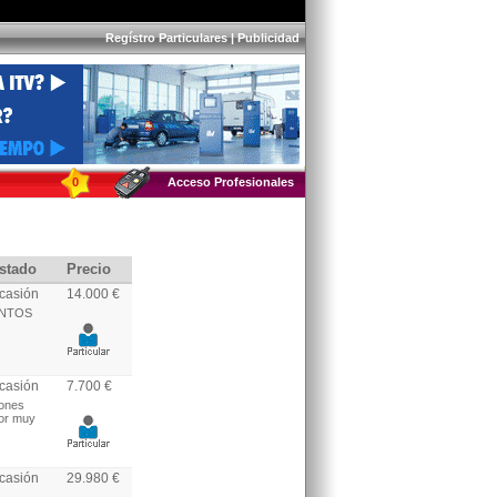
Regístro Particulares
|
Publicidad
0
Acceso Profesionales
stado
Precio
casión
14.000 €
ENTOS
casión
7.700 €
iones
ior muy
casión
29.980 €