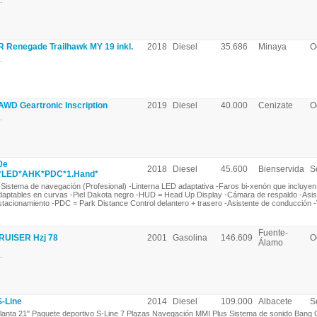
.
enegade Trailhawk MY 19 inkl.
2018
Diesel
35.686
Minaya
O
.
WD Geartronic Inscription
2019
Diesel
40.000
Cenizate
O
.
0e
2018
Diesel
45.600
Bienservida
S
*LED*AHK*PDC*1.Hand*
Sistema de navegación (Profesional) -Linterna LED adaptativa -Faros bi-xenón que incluyen
daptables en curvas -Piel Dakota negro -HUD = Head Up Display -Cámara de respaldo -Asis
stacionamiento -PDC = Park Distance Control delantero + trasero -Asistente de conducción -V
Fuente-
UISER Hzj 78
2001
Gasolina
146.609
O
Álamo
.
S-Line
2014
Diesel
109.000
Albacete
S
lanta 21" Paquete deportivo S-Line 7 Plazas Navegación MMI Plus Sistema de sonido Bang 