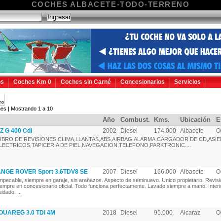
COCHES ALBACETE-TODO-TERRENO
os
Coches Km 0
Coches sin Carné
Concesionarios
Servicios
no
es | Mostrando 1 a 10
Año
Combust.
Kms.
Ubicación
E
 G 400 Cdi
2002
Diesel
174.000
Albacete
O
IBRO DE REVISIONES,CLIMA,LLANTAS,ABS,AIRBAG,ALARMA,CARGADOR DE CD,ASI
LECTRICOS,TAPICERIA DE PIEL,NAVEGACION,TELEFONO,PARKTRONIC....
NGE ROVER Sport 3.6TDV8 SE
2007
Diesel
166.000
Albacete
O
mpecable, siempre en garaje, sin arañazos. Aspecto de seminuevo. Unico propietario. Revis
iempre en concesionario oficial. Todo funciona perfectamente. Lavado siempre a mano. Inter
idado. ...
UAREG 3.0 TDI 4M
2018
Diesel
95.000
Alcaraz
O