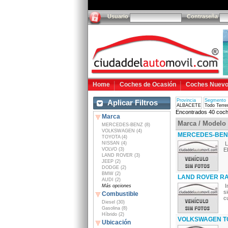
Usuario
Contraseña
Home
Coches de Ocasión
Coches Nuev
Provincia
Segmento
Aplicar Filtros
ALBACETE
Todo Terre
Encontrados 40 coch
Marca
Marca / Modelo
MERCEDES-BENZ (8)
VOLKSWAGEN (4)
MERCEDES-BENZ
TOYOTA (4)
NISSAN (4)
L
VOLVO (3)
E
LAND ROVER (3)
JEEP (2)
DODGE (2)
BMW (2)
LAND ROVER RA
AUDI (2)
I
Más opciones
s
Combustible
cu
Diesel (30)
Gasolina (8)
Híbrido (2)
VOLKSWAGEN TO
Ubicación