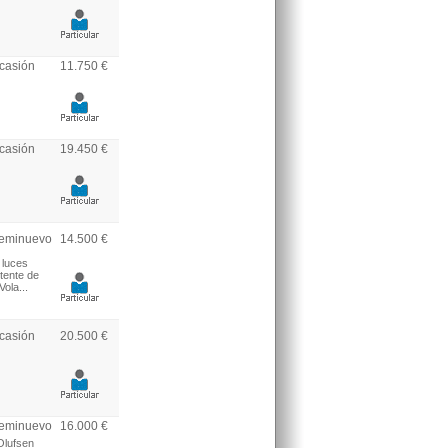
casión
11.750 €
casión
19.450 €
eminuevo
14.500 €
 luces
tente de
ola...
casión
20.500 €
eminuevo
16.000 €
Olufsen