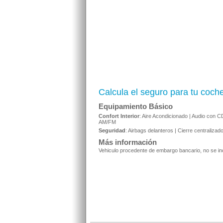
Calcula el seguro para tu coch
Equipamiento Básico
Confort Interior
: Aire Acondicionado | Audio con C
AM/FM
Seguridad
: Airbags delanteros | Cierre centralizado
Más información
Vehiculo procedente de embargo bancario, no se incl