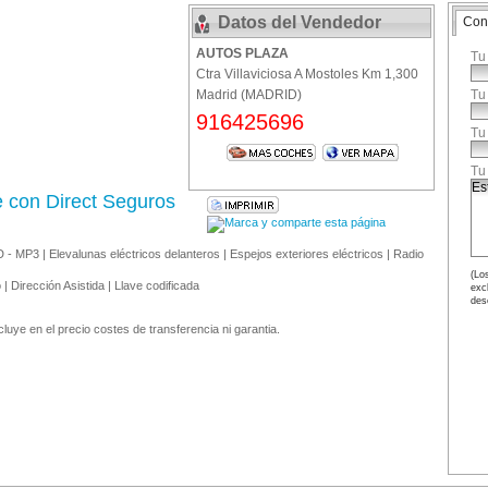
Datos del Vendedor
Con
AUTOS PLAZA
Tu
Ctra Villaviciosa A Mostoles Km 1,300
Madrid (MADRID)
Tu
916425696
Tu
Tu
e con Direct Seguros
D - MP3 | Elevalunas eléctricos delanteros | Espejos exteriores eléctricos | Radio
(Los
 | Dirección Asistida | Llave codificada
exc
des
uye en el precio costes de transferencia ni garantia.