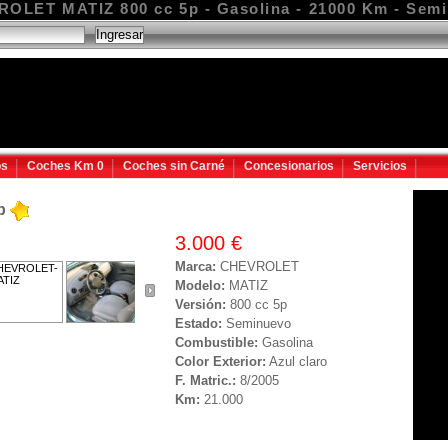
OLET MATIZ 800 cc 5p - Gasolina - 21000 Km - Sem
os
Coches Km 0
Coches sin Carné
Concesionarios
Servicios
5p
3.000 €
Marca:
CHEVROLET
Modelo:
MATIZ
Versión:
800 cc 5p
Estado:
Seminuevo
Combustible:
Gasolina
Color Exterior:
Azul claro
F. Matric.:
8/2005
Km:
21.000