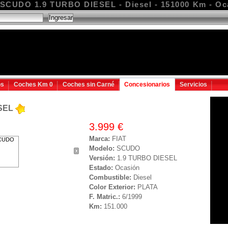
 SCUDO 1.9 TURBO DIESEL - Diesel - 151000 Km - Oc
os
Coches Km 0
Coches sin Carné
Concesionarios
Servicios
ESEL
3.999 €
Marca:
FIAT
Modelo:
SCUDO
Versión:
1.9 TURBO DIESEL
Estado:
Ocasión
Combustible:
Diesel
Color Exterior:
PLATA
F. Matric.:
6/1999
Km:
151.000