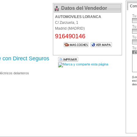
Con
Datos del Vendedor
Tu
AUTOMOVILES LORANCA
C/ Zarzuela, 1
Tu
Madrid (MADRID)
916490146
Tu
Tu
e con Direct Seguros
léctricos delanteros
(Los
exc
des